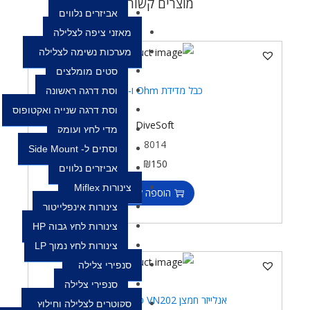
מוצרים קשורים
אביזרים נלווים
מאזני ציפה לצלילה
מערכות נשימה לצלילה
סטים מומלצים
כבל מדידת Ohm ו- Volt
וסת דרגה ראשונה
וסת דרגה שנייה ואקטופוס
DiveSoft
מדי לחץ ועומק
8014
וסתים ל- Side Mount
₪
150
אביזרים נלווים
צינורות Miflex
הוספה לסל
צינורות אינפלייטור
צינורות לחץ גבוה HP
צינורות לחץ נמוך LP
סנפירי צלילה
סנפירי צלילה
אנלייזר חמצן VN202 כולל Quick-Ox
סקוטרים לצלילה וחילוץ