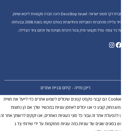
חברת דקו’ סטופ ישראל- DecoStop Israel הינה חברה מקצועית לייבוא ושיווק
ציוד צלילה מהחברות המובילות והחדשניות בעולם הוקמה בשנת 2008 ובבעלותו
ל ניר צמח- צולל מקצועי ותיק ובעל היכרות מצוינת של תחום ציוד הצלילה.
רייבן מדיה - קידום ובניית אתרים
קובצי Cookie הם קבצי טקסט קטנים שיכולים לשמש אתרים כדי לייעל את חוויית
.החוק קובע כי אנו יכולים לאחסן עוגיות במכשיר שלך אם הן נחוצות
להפעלת אתר זה.עבור כל סוגי העוגיות האחרים, אנו זקוקים לרשותך.אתר זה
בסוגים שונים של עוגיות.כמה עוגיות ממוקמות על ידי שירותי צד ג