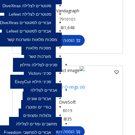
סקוטרים לצלילה DiveXtras
Vandagraph
סקוטרים לצלילה Lefeet
7910101
אבזרים לסקוטרים DiveXtras
₪
1,648
אבזרים לסקוטרים Lefeet
מסכות מלאות ומערכות קשר
הוספה לסל
מסכות מלאות
מערכות קשר
סכינים לצלילה וחילוץ
סכיני Victory
סכיני חילוץ EezyCut
סט O-rings לאנלייזר
אבזרים לצלילה
אבזרים שונים
DiveSoft
בגדי ים ופונצ’ו
8019
גלגלות ומצופים
₪
35
מחשבים ומדים לצלילה
הוספה לסל
אבזרים למחשבי Freedom