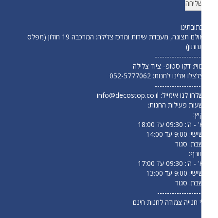
תובתינו
אולם תצוגה, מעבדת שירות ומרכז צלילה: המרכבה 19 חולון (מפלס
חתון)
-------------------
וויז: דקו סטופ- ציוד צלילה
לצלו אלינו לחנות:
052-5777062
-------------------
לחו לנו אימייל:
info@decostop.co.il
עות פעילות החנות:
יץ:
- ה': 09:30 עד 18:00
י: 9:00 עד 14:00
בת: סגור
ורף:
- ה': 09:30 עד 17:00
י: 9:00 עד 13:00
בת: סגור
------------------
 חנייה צמודה לחנות חינם