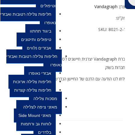
וטיפולים
צרן:
Vandagraph
חליפות צלילה רטובות ואבזרי
ק”ט:
נאופרן
SKU:
8021-2-
ביגוד תחתון
טיפולים ותיקונים
אבזרים נלווים
חליפות צלילה רטובות ואבזרי
חברת Vandagraph יצרנית חיישנים לסוגים שונים של אנלייזרים מכל
נאופרן
ברות בשוק
אבזרי נאופרן
חו לנו הודעה עם הדגם של החיישן הנדרש ונשמח לסייע
חליפות צלילה ארוכות
חליפות צלילה קצרות
מסכות צלילה
מאזני ציפה לצלילה
מאזני Side Mount
לוחות גב ורתמות
בלדרים