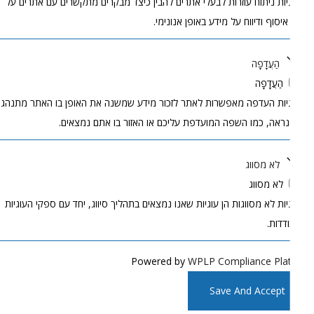
יות ניתוח עוזרות לבעלי אתרים להבין כיצד מבקרים מתקשרים עם אתרים על
 איסוף ודיווח על מידע באופן אנונימי.
הַעֲדָפָה
הַעֲדָפָה
יות העדפה מאפשרות לאתר לזכור מידע שמשנה את האופן בו האתר מתנהג
נראה, כמו השפה המועדפת עליכם או האזור בו אתם נמצאים.
לא מסווג
לא מסווג
יות לא מסווגות הן עוגיות שאנו נמצאים בתהליך סיווג, יחד עם ספקי העוגיות
דדות.
Powered by
WPLP Compliance Pla
Save And Accept