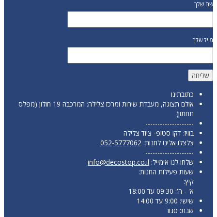
שם שלך
מייל שלך
כתובתינו
אולם תצוגה, מעבדת שירות ומרכז צלילה: המרכבה 19 חולון (מפלס
תחתון)
--------------------
בוויז: דקו סטופ- ציוד צלילה
צלצלו אלינו לחנות:
052-5777062
--------------------
שלחו לנו אימייל:
info@decostop.co.il
שעות פעילות החנות:
קיץ:
א' - ה': 09:30 עד 18:00
שישי: 9:00 עד 14:00
שבת: סגור