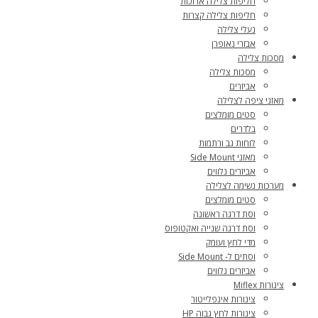
חליפות צלילה ארוכות
חליפות צלילה קצרות
נעלי צלילה
אבזרי נאופרן
מסכות צלילה
מסכות צלילה
אביזרים
מאזני ציפה לצלילה
סטים מומלצים
בלדרים
לוחות גב ורתמות
מאזני Side Mount
אביזרים נלווים
מערכות נשימה לצלילה
סטים מומלצים
וסת דרגה ראשונה
וסת דרגה שנייה ואקטופוס
מדי לחץ ועומק
וסתים ל- Side Mount
אביזרים נלווים
צינורות Miflex
צינורות אינפלייטור
צינורות לחץ גבוה HP