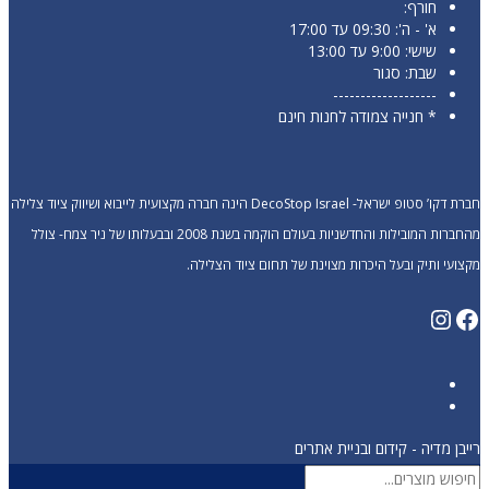
חורף:
א' - ה': 09:30 עד 17:00
שישי: 9:00 עד 13:00
שבת: סגור
-------------------
* חנייה צמודה לחנות חינם
חברת דקו’ סטופ ישראל- DecoStop Israel הינה חברה מקצועית לייבוא ושיווק ציוד צלילה
מהחברות המובילות והחדשניות בעולם הוקמה בשנת 2008 ובבעלותו של ניר צמח- צולל
מקצועי ותיק ובעל היכרות מצוינת של תחום ציוד הצלילה.
Instagram
Facebook
רייבן מדיה - קידום ובניית אתרים
Products