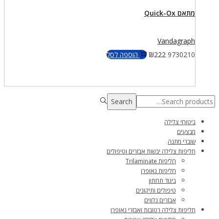
מתאם Quick-Ox
Vandagraph
9730210
222
₪
הוספה לסל
Search
Search
for:>
ביטוחי צלילה
מבצעים
שוברי מתנה
חליפות צלילה יבשות אבזרים וטיפולים
חליפות Trilaminate
חליפות נאופרן
ביגוד תחתון
טיפולים ותיקונים
אבזרים נלווים
חליפות צלילה רטובות ואבזרי נאופרן