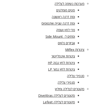
מערכות נשימה לצלילה
סטים מומלצים
וסת דרגה ראשונה
וסת דרגה שנייה ואקטופוס
מדי לחץ ועומק
וסתים ל- Side Mount
אביזרים נלווים
צינורות Miflex
צינורות אינפלייטור
צינורות לחץ גבוה HP
צינורות לחץ נמוך LP
סנפירי צלילה
סנפירי צלילה
סקוטרים לצלילה וחילוץ
סקוטרים לצלילה DiveXtras
סקוטרים לצלילה Lefeet