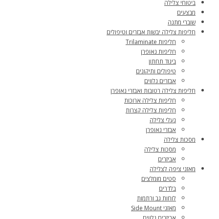
ביטוחי צלילה
מבצעים
שוברי מתנה
חליפות צלילה יבשות אבזרים וטיפולים
חליפות Trilaminate
חליפות נאופרן
ביגוד תחתון
טיפולים ותיקונים
אבזרים נלווים
חליפות צלילה רטובות ואבזרי נאופרן
חליפות צלילה ארוכות
חליפות צלילה קצרות
נעלי צלילה
אבזרי נאופרן
מסכות צלילה
מסכות צלילה
אביזרים
מאזני ציפה לצלילה
סטים מומלצים
בלדרים
לוחות גב ורתמות
מאזני Side Mount
אביזרים נלווים