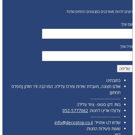
רוצים להיות מעודכנים במבצעים החמים שלנו?
שם שלך
מייל שלך
כתובתינו
אולם תצוגה, מעבדת שירות ומרכז צלילה: המרכבה 19 חולון (מפלס
תחתון)
--------------------
בוויז: דקו סטופ- ציוד צלילה
צלצלו אלינו לחנות:
052-5777062
--------------------
שלחו לנו אימייל:
info@decostop.co.il
שעות פעילות החנות:
קיץ: