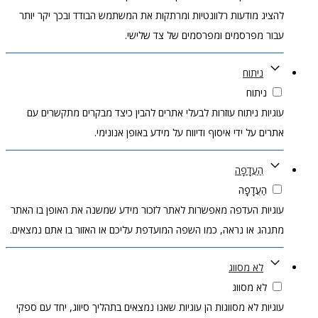
להציג מודעות רלוונטיות ומרתקות את המשתמש הבודד ובכך יקר יותר
עבור מפרסמים ומפרסמים של צד שלישי.
ניתוח
ניתוח
עוגיות ניתוח עוזרות לבעלי אתרים להבין כיצד מבקרים מתקשרים עם
אתרים על ידי איסוף ודיווח על מידע באופן אנונימי.
הַעֲדָפָה
הַעֲדָפָה
עוגיות העדפה מאפשרות לאתר לזכור מידע שמשנה את האופן בו האתר
מתנהג או נראה, כמו השפה המועדפת עליכם או האזור בו אתם נמצאים.
לא מסווג
לא מסווג
עוגיות לא מסווגות הן עוגיות שאנו נמצאים בתהליך סיווג, יחד עם ספקי