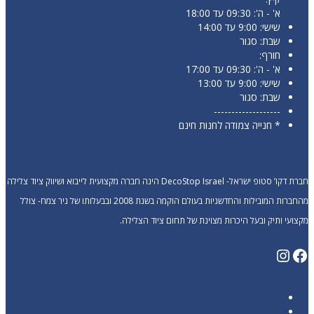
א' - ה': 09:30 עד 18:00
שישי: 9:00 עד 14:00
שבת: סגור
חורף:
א' - ה': 09:30 עד 17:00
שישי: 9:00 עד 13:00
שבת: סגור
-------------------
* חנייה צמודה לחנות חינם
חברת דקו’ סטופ ישראל- DecoStop Israel הינה חברה מקצועית לייבוא ושיווק ציוד צלילה
מהחברות המובילות והחדשניות בעולם הוקמה בשנת 2008 ובבעלותו של ניר צמח- צולל
מקצועי ותיק ובעל היכרות מצוינת של תחום ציוד הצלילה.
Instagram
Facebook