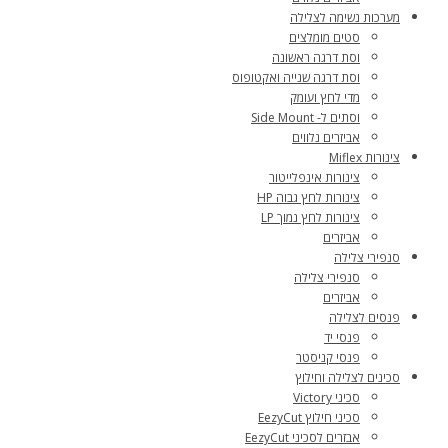
מערכות נשימה לצלילה
סטים מומלצים
וסת דרגה ראשונה
וסת דרגה שנייה ואקטופוס
מדי לחץ ועומק
וסתים ל- Side Mount
אביזרים נלווים
צינורות Miflex
צינורות אינפלייטור
צינורות לחץ גבוה HP
צינורות לחץ נמוך LP
אביזרים
סנפירי צלילה
סנפירי צלילה
אביזרים
פנסים לצלילה
פנסי יד
פנסי קניסטר
סכינים לצלילה וחילוץ
סכיני Victory
סכיני חילוץ EezyCut
אבזרים לסכיני EezyCut