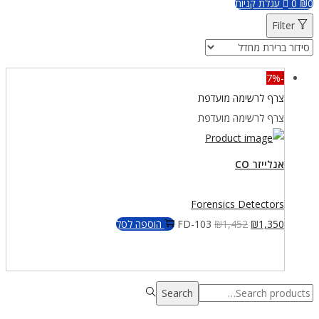
0
₪
0
עגלת קניות
Filter
-7%
צרף לרשימה מועדפת
צרף לרשימה מועדפת
אנלייזר CO
Forensics Detectors
המחיר
המחיר
1,350
₪
1,452
₪
FD-103
הוספה לסל
המקורי
הנוכחי
היה:
הוא:
₪1,350.
₪1,452.
Search
Search
for:>