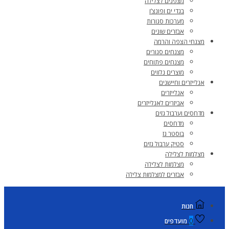
מצפנים לצלילה
בגדי ים ופונצ’ו
מערכות סגורות
אבזרים שונים
מצנחי הצפה והרמה
מצנחים סגורים
מצנחים פתוחים
מוצרים נלווים
אנלייזרים וחיישנים
אנלייזרים
אביזרים לאנלייזרים
מדחסים וערבול גזים
מדחסים
בוסטר גז
סטיק ערבול גזים
מצלמות לצלילה
מצלמות לצלילה
אבזרים למצלמות צלילה
חנות
0
מועדפים