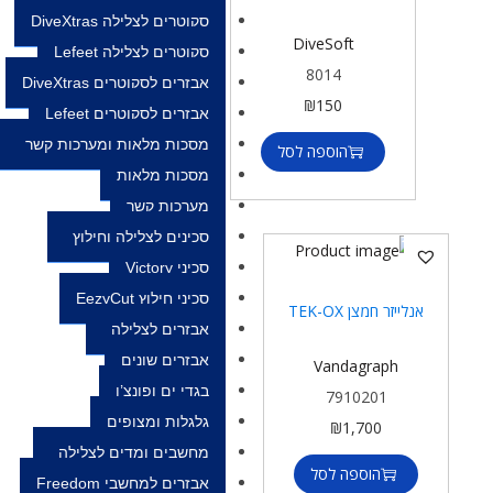
סקוטרים לצלילה DiveXtras
DiveSoft
סקוטרים לצלילה Lefeet
8014
אבזרים לסקוטרים DiveXtras
₪
150
אבזרים לסקוטרים Lefeet
מסכות מלאות ומערכות קשר
הוספה לסל
מסכות מלאות
מערכות קשר
סכינים לצלילה וחילוץ
סכיני Victory
סכיני חילוץ EezyCut
אנלייזר חמצן TEK-OX
אבזרים לצלילה
אבזרים שונים
Vandagraph
בגדי ים ופונצ’ו
7910201
גלגלות ומצופים
₪
1,700
מחשבים ומדים לצלילה
הוספה לסל
אבזרים למחשבי Freedom