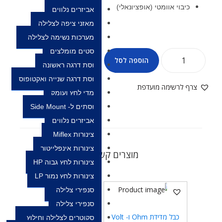
כיבוי אוומטי (אופציונאלי)
אביזרים נלווים
מאזני ציפה לצלילה
מערכות נשימה לצלילה
סטים מומלצים
הוספה לסל
וסת דרגה ראשונה
וסת דרגה שנייה ואקטופוס
צרף לרשימה מועדפת
מדי לחץ ועומק
וסתים ל- Side Mount
אביזרים נלווים
צינורות Miflex
צינורות אינפלייטור
מוצרים קשורים
צינורות לחץ גבוה HP
צינורות לחץ נמוך LP
סנפירי צלילה
סנפירי צלילה
כבל מדידת Ohm ו- Volt
סקוטרים לצלילה וחילוץ