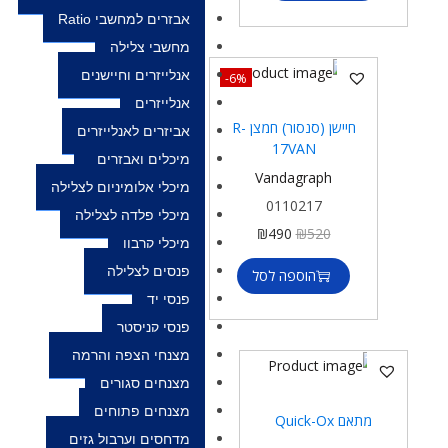
אבזרים למחשבי Ratio
מחשבי צלילה
אנלייזרים וחיישנים
-6%
אנלייזרים
חיישן (סנסור) חמצן R-
אביזרים לאנלייזרים
17VAN
מיכלים ואבזרים
Vandagraph
מיכלי אלומיניום לצלילה
0110217
מיכלי פלדה לצלילה
₪
490
₪
520
מיכלי קרבון
פנסים לצלילה
הוספה לסל
פנסי יד
פנסי קניסטר
מצנחי הצפה והרמה
מצנחים סגורים
מצנחים פתוחים
מתאם Quick-Ox
מדחסים וערבול גזים