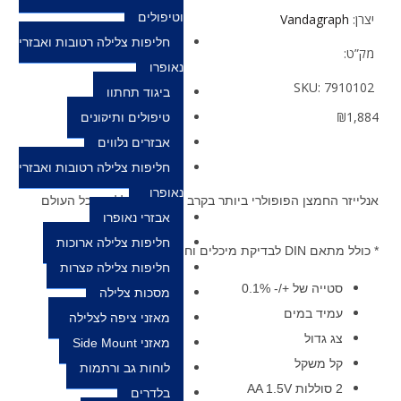
וטיפולים
יצרן:
Vandagraph
חליפות צלילה רטובות ואבזרי
מק”ט:
נאופרן
SKU:
7910102
ביגוד תחתון
₪
1,884
טיפולים ותיקונים
אבזרים נלווים
חליפות צלילה רטובות ואבזרי
נאופרן
אנלייזר החמצן הפופולרי ביותר בקרב קהילת הצוללים בכל העולם
אבזרי נאופרן
חליפות צלילה ארוכות
* כולל מתאם DIN לבדיקת מיכלים וחיישן
חליפות צלילה קצרות
סטייה של +/- 0.1%
מסכות צלילה
עמיד במים
מאזני ציפה לצלילה
צג גדול
מאזני Side Mount
קל משקל
לוחות גב ורתמות
2 סוללות AA 1.5V
בלדרים