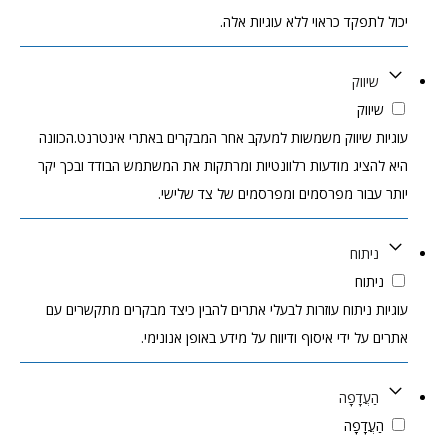
יכול לתפקד כראוי ללא עוגיות אלה.
שיווק
שיווק
עוגיות שיווק משמשות למעקב אחר המבקרים באתרי אינטרנט.הכוונה
היא להציג מודעות רלוונטיות ומרתקות את המשתמש הבודד ובכך יקר
יותר עבור מפרסמים ומפרסמים של צד שלישי.
ניתוח
ניתוח
עוגיות ניתוח עוזרות לבעלי אתרים להבין כיצד מבקרים מתקשרים עם
אתרים על ידי איסוף ודיווח על מידע באופן אנונימי.
הַעֲדָפָה
הַעֲדָפָה