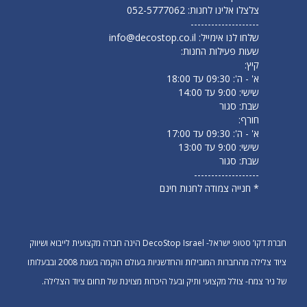
צלצלו אלינו לחנות:
052-5777062
--------------------
שלחו לנו אימייל:
info@decostop.co.il
שעות פעילות החנות:
קיץ:
א' - ה': 09:30 עד 18:00
שישי: 9:00 עד 14:00
שבת: סגור
חורף:
א' - ה': 09:30 עד 17:00
שישי: 9:00 עד 13:00
שבת: סגור
-------------------
* חנייה צמודה לחנות חינם
חברת דקו’ סטופ ישראל- DecoStop Israel הינה חברה מקצועית לייבוא ושיווק
ציוד צלילה מהחברות המובילות והחדשניות בעולם הוקמה בשנת 2008 ובבעלותו
של ניר צמח- צולל מקצועי ותיק ובעל היכרות מצוינת של תחום ציוד הצלילה.