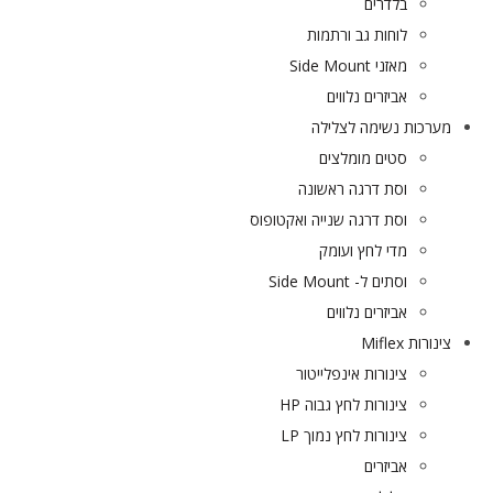
בלדרים
לוחות גב ורתמות
מאזני Side Mount
אביזרים נלווים
מערכות נשימה לצלילה
סטים מומלצים
וסת דרגה ראשונה
וסת דרגה שנייה ואקטופוס
מדי לחץ ועומק
וסתים ל- Side Mount
אביזרים נלווים
צינורות Miflex
צינורות אינפלייטור
צינורות לחץ גבוה HP
צינורות לחץ נמוך LP
אביזרים