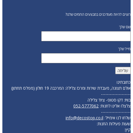
רוצים להיות מעודכנים במבצעים החמים שלנו?
שם שלך
מייל שלך
כתובתינו
אולם תצוגה, מעבדת שירות ומרכז צלילה: המרכבה 19 חולון (מפלס תחתון)
--------------------
בוויז: דקו סטופ- ציוד צלילה
צלצלו אלינו לחנות:
052-5777062
--------------------
שלחו לנו אימייל:
info@decostop.co.il
שעות פעילות החנות:
קיץ: