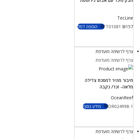
חבק מיכל עם אבזם נירוסטה
TecLine
157
₪
T01081
הוספה לסל
צרף לרשימה מועדפת
צרף לרשימה מועדפת
חיבור מהיר למסכת צלילה
מלאה- זכר/ נקבה
OceanReef
OR024998-1
מידע נוסף
צרף לרשימה מועדפת