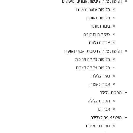
חליפות צלילה יבשות אבזרים וטיפולים
חליפות Trilaminate
חליפות נאופרן
ביגוד תחתון
טיפולים ותיקונים
אבזרים נלווים
חליפות צלילה רטובות ואבזרי נאופרן
חליפות צלילה ארוכות
חליפות צלילה קצרות
נעלי צלילה
אבזרי נאופרן
מסכות צלילה
מסכות צלילה
אביזרים
מאזני ציפה לצלילה
סטים מומלצים