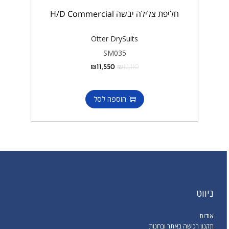
חליפת צלילה יבשה H/D Commercial
Otter DrySuits
SM035
₪
11,550
₪
12,110
הוספה לסל
ניווט
אודות
תקנון רכישה באתר ובחנות