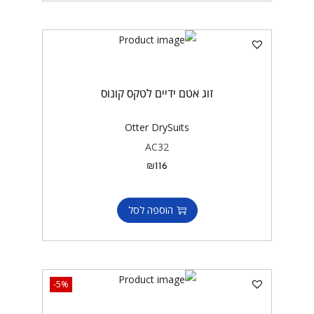
זוג אטם ידיים לטקס קונוס
Otter DrySuits
AC32
₪
116
הוספה לסל
-5%