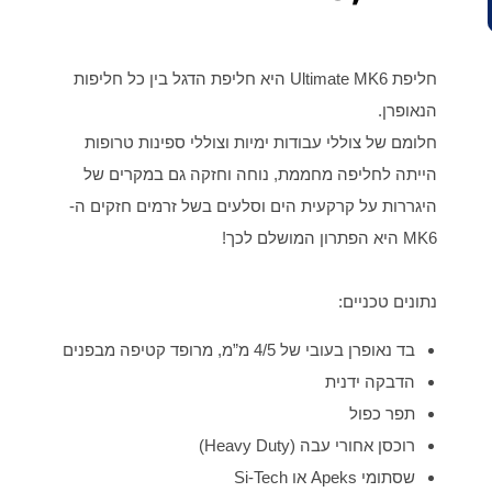
חליפת Ultimate MK6 היא חליפת הדגל בין כל חליפות
הנאופרן.
חלומם של צוללי עבודות ימיות וצוללי ספינות טרופות
הייתה לחליפה מחממת, נוחה וחזקה גם במקרים של
היגררות על קרקעית הים וסלעים בשל זרמים חזקים ה-
MK6 היא הפתרון המושלם לכך!
נתונים טכניים:
בד נאופרן בעובי של 4/5 מ”מ, מרופד קטיפה מבפנים
הדבקה ידנית
תפר כפול
רוכסן אחורי עבה (Heavy Duty)
שסתומי Apeks או Si-Tech