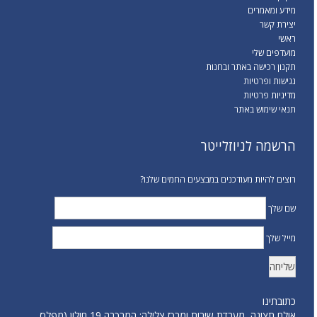
מידע ומאמרים
יצירת קשר
ראשי
מועדפים שלי
תקנון רכישה באתר ובחנות
נגישות ופרטיות
מדיניות פרטיות
תנאי שימוש באתר
הרשמה לניוזלייטר
רוצים להיות מעודכנים במבצעים החמים שלנו?
שם שלך
מייל שלך
כתובתינו
אולם תצוגה, מעבדת שירות ומרכז צלילה: המרכבה 19 חולון (מפלס