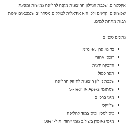
אקסטרים. שכבת הניילון החיצונית מקנה לחליפה גמישות ומונעת
שפשופים וקרעים ולכן היא אידאלית לצוללים מסחריים שנמצאים שעות
רבות מתחת למים.
נתונים טכניים:
בד נאופרן 4/5 מ”מ
רוכסן אחורי
הדבקה ידנית
תפר כפול
שכבת ניילון חיצונית לחיזוק החליפה
שסתומי Apeks או Si-Tech
מגני ברכיים
שלייקס
כיס לסכין וכיס צמוד לחליפה
מגפי נאופרן בשילוב גומי ייחודיות ל- Otter