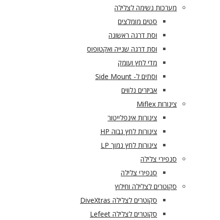
מערכות נשימה לצלילה
סטים מומלצים
וסת דרגה ראשונה
וסת דרגה שנייה ואקטופוס
מדי לחץ ועומק
וסתים ל- Side Mount
אביזרים נלווים
צינורות Miflex
צינורות אינפלייטור
צינורות לחץ גבוה HP
צינורות לחץ נמוך LP
סנפירי צלילה
סנפירי צלילה
סקוטרים לצלילה וחילוץ
סקוטרים לצלילה DiveXtras
סקוטרים לצלילה Lefeet