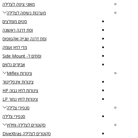
מאזני ציפה לצלילה
מערכות נשימה לצלילה
סטים מומלצים
וסת דרגה ראשונה
וסת דרגה שנייה ואקטופוס
מדי לחץ ועומק
וסתים ל- Side Mount
אביזרים נלווים
צינורות Miflex
צינורות אינפלייטור
צינורות לחץ גבוה HP
צינורות לחץ נמוך LP
סנפירי צלילה
סנפירי צלילה
סקוטרים לצלילה וחילוץ
סקוטרים לצלילה DiveXtras