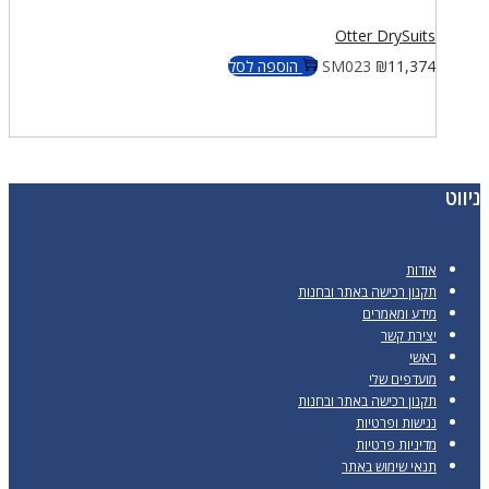
Otter DrySuits
11,374
₪
SM023
הוספה לסל
ניווט
אודות
תקנון רכישה באתר ובחנות
מידע ומאמרים
יצירת קשר
ראשי
מועדפים שלי
תקנון רכישה באתר ובחנות
נגישות ופרטיות
מדיניות פרטיות
תנאי שימוש באתר