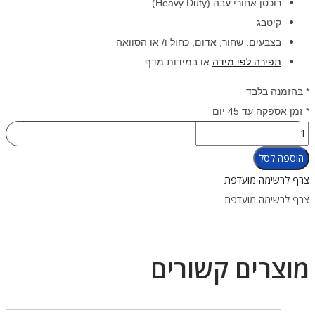
רוכסן אחורי עבה (Heavy Duty)
קיטבג
בצבעים: שחור, אדום, כחול ו/ או הסוואה
תפירה לפי מידה
או במידות מדף
* בהזמנה בלבד
* זמן אספקה עד 45 יום
כמות
של
הוספה לסל
חליפת
צרף לרשימה מועדפת
צלילה
צרף לרשימה מועדפת
יבשה
Classic
Commercial
מוצרים קשורים
4/5mm