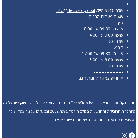
--------------------
שלחו לנו אימייל:
info@decostop.co.il
שעות פעילות החנות:
קיץ:
א' - ה': 09:30 עד 18:00
שישי: 9:00 עד 14:00
שבת: סגור
חורף:
א' - ה': 09:30 עד 17:00
שישי: 9:00 עד 13:00
שבת: סגור
-------------------
* חנייה צמודה לחנות חינם
חברת דקו’ סטופ ישראל- DecoStop Israel הינה חברה מקצועית לייבוא ושיווק ציוד צלילה
מהחברות המובילות והחדשניות בעולם הוקמה בשנת 2008 ובבעלותו של ניר צמח- צולל
מקצועי ותיק ובעל היכרות מצוינת של תחום ציוד הצלילה.
Instagram
Facebook