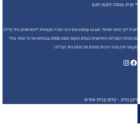
* חנייה צמודה לחנות חינם
חברת דקו’ סטופ ישראל- DecoStop Israel הינה חברה מקצועית לייבוא ושיווק ציוד צלילה
מהחברות המובילות והחדשניות בעולם הוקמה בשנת 2008 ובבעלותו של ניר צמח- צולל
מקצועי ותיק ובעל היכרות מצוינת של תחום ציוד הצלילה.
Instagram
Facebook
רייבן מדיה - קידום ובניית אתרים