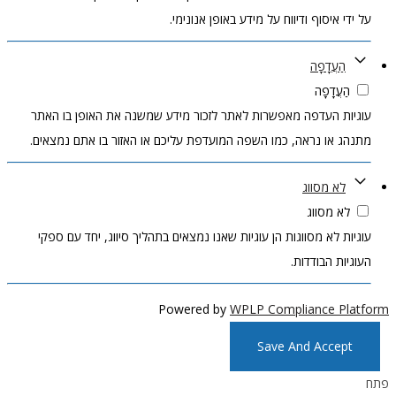
על ידי איסוף ודיווח על מידע באופן אנונימי.
הַעֲדָפָה
הַעֲדָפָה
עוגיות העדפה מאפשרות לאתר לזכור מידע שמשנה את האופן בו האתר
מתנהג או נראה, כמו השפה המועדפת עליכם או האזור בו אתם נמצאים.
לא מסווג
לא מסווג
עוגיות לא מסווגות הן עוגיות שאנו נמצאים בתהליך סיווג, יחד עם ספקי
העוגיות הבודדות.
Powered by
WPLP Compliance Platform
Save And Accept
פתח