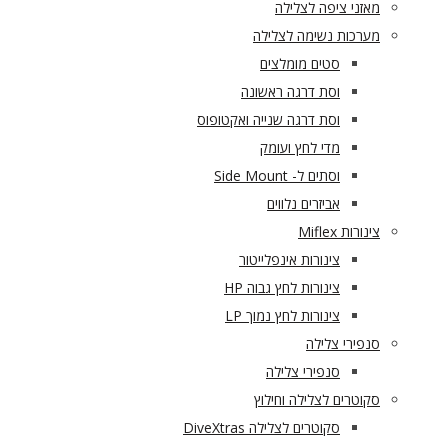
מאזני ציפה לצלילה
מערכות נשימה לצלילה
סטים מומלצים
וסת דרגה ראשונה
וסת דרגה שנייה ואקטופוס
מדי לחץ ועומק
וסתים ל- Side Mount
אביזרים נלווים
צינורות Miflex
צינורות אינפלייטור
צינורות לחץ גבוה HP
צינורות לחץ נמוך LP
סנפירי צלילה
סנפירי צלילה
סקוטרים לצלילה וחילוץ
סקוטרים לצלילה DiveXtras