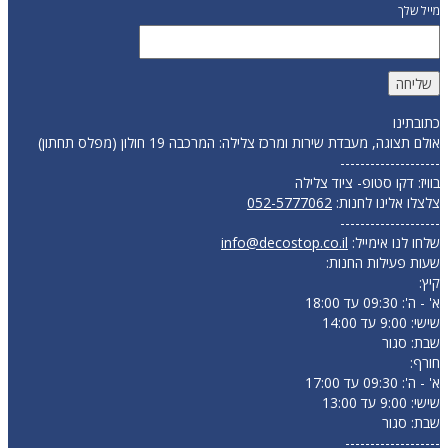
מייל שלך
כתובתינו
אולם תצוגה, מעבדת שירות ומרכז צלילה: המרכבה 19 חולון (מפלס תחתון)
--------------------
בוויז: דקו סטופ- ציוד צלילה
צלצלו אלינו לחנות:
052-5777062
--------------------
שלחו לנו אימייל:
info@decostop.co.il
שעות פעילות החנות:
קיץ:
א' - ה': 09:30 עד 18:00
שישי: 9:00 עד 14:00
שבת: סגור
חורף:
א' - ה': 09:30 עד 17:00
שישי: 9:00 עד 13:00
שבת: סגור
-------------------