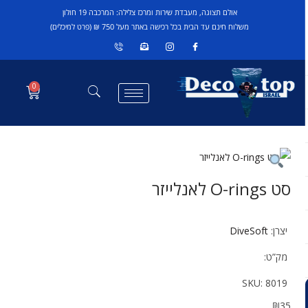
אולם תצוגה, מעבדת שירות ומרכז צלילה: המרכבה 19 חולון
משלוח חינם עד הבית בכל רכישה באתר מעל 750 ₪ (פרט למיכלים)
0
סט O-rings לאנלייזר
יצרן:
DiveSoft
מק”ט:
SKU:
8019
₪
35