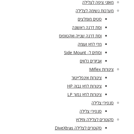
מאזני ציפה לצלילה
מערכות נשימה לצלילה
סטים מומלצים
וסת דרגה ראשונה
וסת דרגה שנייה ואקטופוס
מדי לחץ ועומק
וסתים ל- Side Mount
אביזרים נלווים
צינורות Miflex
צינורות אינפלייטור
צינורות לחץ גבוה HP
צינורות לחץ נמוך LP
סנפירי צלילה
סנפירי צלילה
סקוטרים לצלילה וחילוץ
סקוטרים לצלילה DiveXtras