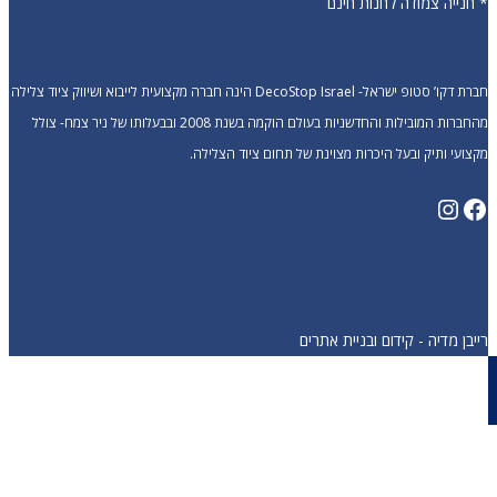
* חנייה צמודה לחנות חינם
חברת דקו’ סטופ ישראל- DecoStop Israel הינה חברה מקצועית לייבוא ושיווק ציוד צלילה
מהחברות המובילות והחדשניות בעולם הוקמה בשנת 2008 ובבעלותו של ניר צמח- צולל
מקצועי ותיק ובעל היכרות מצוינת של תחום ציוד הצלילה.
Instagram
Facebook
רייבן מדיה - קידום ובניית אתרים