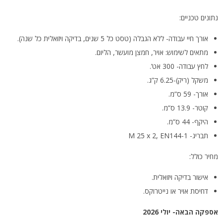
נתונים טכניים:
אורך חיי עבודה- ללא הגבלה (טסט כל 5 שנים, בדיקה ויזואלית כל שנה).
מתאים לשימוש: אויר, חמצן מועשר, הליום.
לחץ עבודה- 300 אט’.
משקל (ריק)-6.25 ק”ג.
אורך- 59 ס”מ.
קוטר- 13.9 ס”מ.
היקף- 44 ס”מ.
תבריג- M 25 x 2, EN144-1
מחיר כולל:
אישור בדיקה ויזואלית.
דחיסת אויר או נייטרוקס.
אספקה הבאה- יולי 2026