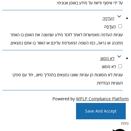
על ידי איסוף ודיווח על מידע באופן אנונימי.
הַעֲדָפָה
הַעֲדָפָה
עוגיות העדפה מאפשרות לאתר לזכור מידע שמשנה את האופן בו האתר
מתנהג או נראה, כמו השפה המועדפת עליכם או האזור בו אתם נמצאים.
לא מסווג
לא מסווג
עוגיות לא מסווגות הן עוגיות שאנו נמצאים בתהליך סיווג, יחד עם ספקי
העוגיות הבודדות.
Powered by
WPLP Compliance Platform
Save And Accept
פתח