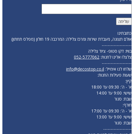
כתובתינו
אולם תצוגה, מעבדת שירות ומרכז צלילה: המרכבה 19 חולון (מפלס תחתון)
--------------------
בוויז: דקו סטופ- ציוד צלילה
צלצלו אלינו לחנות:
052-5777062
--------------------
שלחו לנו אימייל:
info@decostop.co.il
שעות פעילות החנות:
קיץ:
א' - ה': 09:30 עד 18:00
שישי: 9:00 עד 14:00
שבת: סגור
חורף:
א' - ה': 09:30 עד 17:00
שישי: 9:00 עד 13:00
שבת: סגור
-------------------