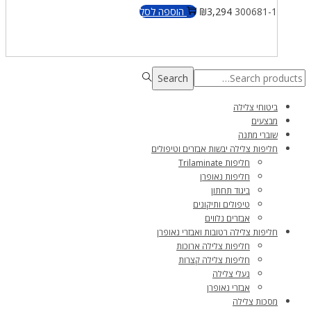
300681-1
3,294
₪
הוספה לסל
Search
Search
for:>
ביטוחי צלילה
מבצעים
שוברי מתנה
חליפות צלילה יבשות אבזרים וטיפולים
חליפות Trilaminate
חליפות נאופרן
ביגוד תחתון
טיפולים ותיקונים
אבזרים נלווים
חליפות צלילה רטובות ואבזרי נאופרן
חליפות צלילה ארוכות
חליפות צלילה קצרות
נעלי צלילה
אבזרי נאופרן
מסכות צלילה