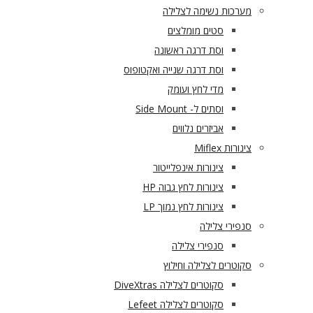
מערכות נשימה לצלילה
סטים מומלצים
וסת דרגה ראשונה
וסת דרגה שנייה ואקטופוס
מדי לחץ ועומק
וסתים ל- Side Mount
אביזרים נלווים
צינורות Miflex
צינורות אינפלייטור
צינורות לחץ גבוה HP
צינורות לחץ נמוך LP
סנפירי צלילה
סנפירי צלילה
סקוטרים לצלילה וחילוץ
סקוטרים לצלילה DiveXtras
סקוטרים לצלילה Lefeet