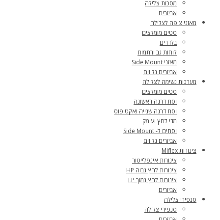
מסכות צלילה
אביזרים
מאזני ציפה לצלילה
סטים מומלצים
בלדרים
לוחות גב ורתמות
מאזני Side Mount
אביזרים נלווים
מערכות נשימה לצלילה
סטים מומלצים
וסת דרגה ראשונה
וסת דרגה שנייה ואקטופוס
מדי לחץ ועומק
וסתים ל- Side Mount
אביזרים נלווים
צינורות Miflex
צינורות אינפלייטור
צינורות לחץ גבוה HP
צינורות לחץ נמוך LP
אביזרים
סנפירי צלילה
סנפירי צלילה
אביזרים