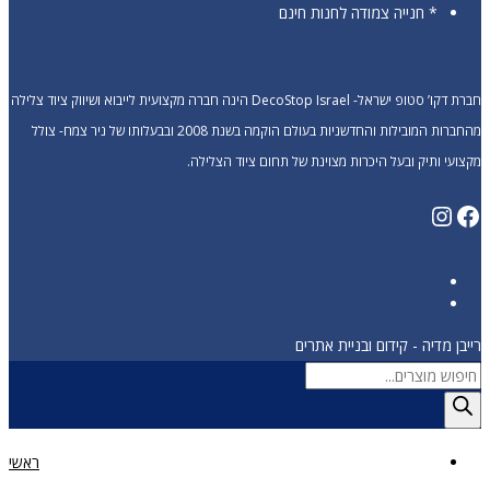
* חנייה צמודה לחנות חינם
חברת דקו’ סטופ ישראל- DecoStop Israel הינה חברה מקצועית לייבוא ושיווק ציוד צלילה
מהחברות המובילות והחדשניות בעולם הוקמה בשנת 2008 ובבעלותו של ניר צמח- צולל
מקצועי ותיק ובעל היכרות מצוינת של תחום ציוד הצלילה.
Instagram
Facebook
רייבן מדיה - קידום ובניית אתרים
Products
search
ראשי