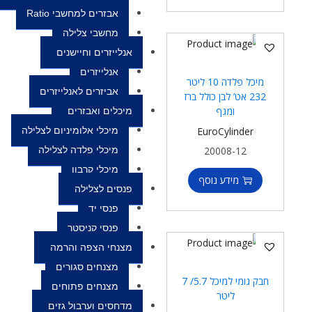
אבזרים למחשבי Ratio
מחשבי צלילה
אנלייזרים וחיישנים
אנלייזרים
מיכל פלדה 10 ליטר
אביזרים לאנלייזרים
232 אט’ לבן כולל ברז
ומגף
מיכלים ואבזרים
EuroCylinder
מיכלי אלומיניום לצלילה
20008-12
מיכלי פלדה לצלילה
מיכלי קרבון
מידע נוסף
פנסים לצלילה
פנסי יד
פנסי קניסטר
מצנחי הצפה והרמה
מצנחים סגורים
חבק גומי למיכל 5.7/ 7
מצנחים פתוחים
ליטר
מדחסים וערבול גזים