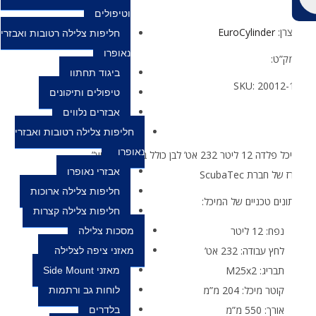
וטיפולים
צרן:
EuroCylinder
חליפות צלילה רטובות ואבזרי
נאופרן
ק”ט:
ביגוד תחתון
SKU:
20012-
טיפולים ותיקונים
אבזרים נלווים
חליפות צלילה רטובות ואבזרי
נאופרן
דה 12 ליטר 232 אט’ לבן כולל ברז ומגף “גוץ”
אבזרי נאופרן
 של חברת ScubaTec
חליפות צלילה ארוכות
ונים טכניים של המיכל:
חליפות צלילה קצרות
נפח: 12 ליטר
מסכות צלילה
לחץ עבודה: 232 אט’
מאזני ציפה לצלילה
תבריג: M25x2
מאזני Side Mount
קוטר מיכל: 204 מ”מ
לוחות גב ורתמות
אורך: 550 מ”מ
בלדרים