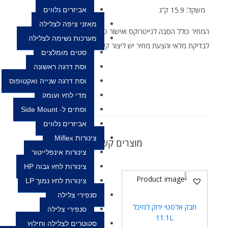
משקל: 15.9 ק”ג
אביזרים נלווים
מאזני ציפה לצלילה
המחיר כולל הסבה לנייטרוקס ואישור טכנאי תחת ארגון PSI-PCI
מערכות נשימה לצלילה
לבדיקת מלאי והצעת מחיר יש ליצור קשר
סטים מומלצים
וסת דרגה ראשונה
וסת דרגה שנייה ואקטופוס
מדי לחץ ועומק
וסתים ל- Side Mount
אביזרים נלווים
צינורות Miflex
מוצרים קשורים
צינורות אינפלייטור
צינורות לחץ גבוה HP
צינורות לחץ נמוך LP
סנפירי צלילה
חבק אלסטי ירוק למיכל
סנפירי צלילה
11.1L
סקוטרים לצלילה וחילוץ