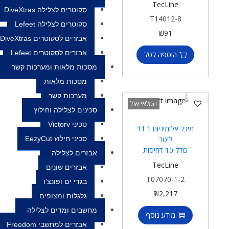
TecLine
סקוטרים לצלילה DiveXtras
T14012-8
סקוטרים לצלילה Lefeet
₪
91
אבזרים לסקוטרים DiveXtras
אבזרים לסקוטרים Lefeet
הוספה לסל
מסכות מלאות ומערכות קשר
מסכות מלאות
מערכות קשר
המלאי אזל
סכינים לצלילה וחילוץ
סכיני Victory
מיכל אלומיניום 11.1
ליטר
סכיני חילוץ EezyCut
כולל 10 דחיסות
אבזרים לצלילה
TecLine
אבזרים שונים
T07070-1-2
בגדי ים ופונצ’ו
₪
2,217
גלגלות ומצופים
מחשבים ומדים לצלילה
מידע נוסף
אבזרים למחשבי Freedom