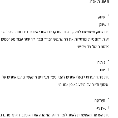
 עוגיות אלה.
שיווק
שיווק
יות שיווק משמשות למעקב אחר המבקרים באתרי אינטרנט.הכוונה היא להציג
עות רלוונטיות ומרתקות את המשתמש הבודד ובכך יקר יותר עבור מפרסמים
רסמים של צד שלישי.
ניתוח
ניתוח
יות ניתוח עוזרות לבעלי אתרים להבין כיצד מבקרים מתקשרים עם אתרים על
 איסוף ודיווח על מידע באופן אנונימי.
הַעֲדָפָה
הַעֲדָפָה
יות העדפה מאפשרות לאתר לזכור מידע שמשנה את האופן בו האתר מתנהג