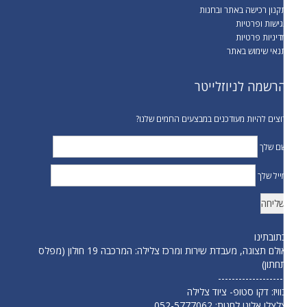
קנון רכישה באתר ובחנות
גישות ופרטיות
דיניות פרטיות
נאי שימוש באתר
רשמה לניוזלייטר
וצים להיות מעודכנים במבצעים החמים שלנו?
ם שלך
ייל שלך
תובתינו
אולם תצוגה, מעבדת שירות ומרכז צלילה: המרכבה 19 חולון (מפלס
חתון)
-------------------
וויז: דקו סטופ- ציוד צלילה
לצלו אלינו לחנות:
052-5777062