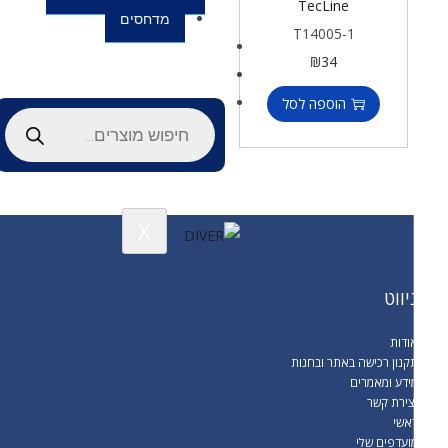
TecLine
מדחסים
T14005-1
סל קניות
₪
34
יצירת קשר
הוספה לסל
X
יווט
ודות
קנון רכישה באתר ובחנות
ידע ומאמרים
צירת קשר
אשי
ועדפים שלי