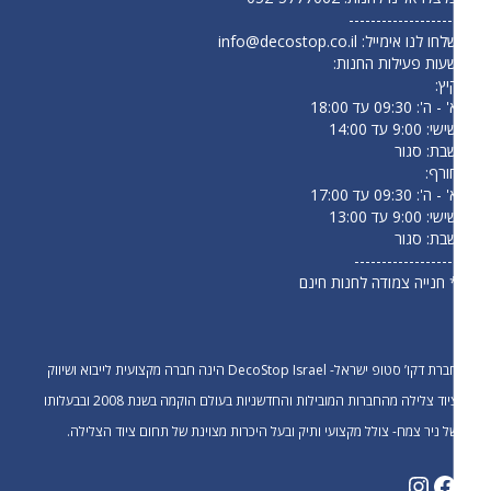
-------------------
לחו לנו אימייל:
info@decostop.co.il
עות פעילות החנות:
יץ:
- ה': 09:30 עד 18:00
י: 9:00 עד 14:00
בת: סגור
ורף:
- ה': 09:30 עד 17:00
י: 9:00 עד 13:00
בת: סגור
------------------
 חנייה צמודה לחנות חינם
חברת דקו’ סטופ ישראל- DecoStop Israel הינה חברה מקצועית לייבוא ושיווק
ציוד צלילה מהחברות המובילות והחדשניות בעולם הוקמה בשנת 2008 ובבעלותו
ל ניר צמח- צולל מקצועי ותיק ובעל היכרות מצוינת של תחום ציוד הצלילה.