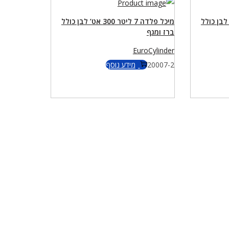
 ליטר 232 אט’ לבן כולל
מיכל פלדה 7 ליטר 300 אט’ לבן כולל
ברז ומגף
EuroCylinder
20007-2
מידע נוסף