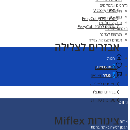
מדחסים וערבול גזים
סכיני Victory
מדחסים
בוסטר גז
סכיני חילוץ EezyCut
סטיק ערבול גזים
אבזרים לסכיני EezyCut
מצלמות לצלילה
מצלמות לצלילה
אבזרים למצלמות צלילה
אבזרים לצלילה
חנות
0
מועדפים
אבזרים שונים
0
עגלה
גלגלות ומצופים
מצפנים לצלילה
בגדי ים ופונצ'ו
מערכות סגורות
ניווט
צינורות Miflex
אודות
תקנון רכישה באתר ובחנות