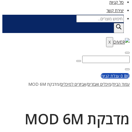
סל קניות
יצירת קשר
Products
search
X
Enter
Search
Search
Keyword
for:
Close
0
₪
0
עגלת קניות
עמוד הבית
/
מיכלים ואבזרים
/
אביזרים למיכלים
/
מדבקת MOD 6M
מדבקת MOD 6M