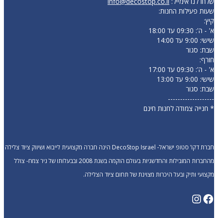
שלחו לנו אימייל:
info@decostop.co.il
שעות פעילות החנות:
קיץ:
א' - ה': 09:30 עד 18:00
שישי: 9:00 עד 14:00
שבת: סגור
חורף:
א' - ה': 09:30 עד 17:00
שישי: 9:00 עד 13:00
שבת: סגור
-------------------
* חנייה צמודה לחנות חינם
חברת דקו’ סטופ ישראל- DecoStop Israel הינה חברה מקצועית לייבוא ושיווק ציוד צלילה
מהחברות המובילות והחדשניות בעולם הוקמה בשנת 2008 ובבעלותו של ניר צמח- צולל
מקצועי ותיק ובעל היכרות מצוינת של תחום ציוד הצלילה.
Instagram
Facebook