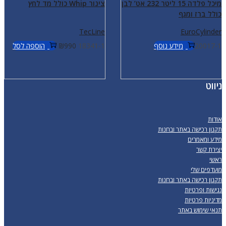
מיכל פלדה 15 ליטר 232 אט’ לבן
צינור Whip כולל מד לחץ
כולל ברז ומגף
TecLine
EuroCylinder
20017-1
מידע נוסף
18341-1
990
₪
הוספה לסל
ניווט
אודות
תקנון רכישה באתר ובחנות
מידע ומאמרים
יצירת קשר
ראשי
מועדפים שלי
תקנון רכישה באתר ובחנות
נגישות ופרטיות
מדיניות פרטיות
תנאי שימוש באתר