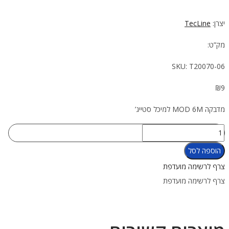
יצרן:
TecLine
מק”ט:
SKU:
T20070-06
₪
9
מדבקה MOD 6M למיכל סטייג’
כמות
של
הוספה לסל
מדבקת
צרף לרשימה מועדפת
MOD
צרף לרשימה מועדפת
6M