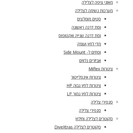
מאזני ציפה לצלילה
מערכות נשימה לצלילה
סטים מומלצים
וסת דרגה ראשונה
וסת דרגה שנייה ואקטופוס
מדי לחץ ועומק
וסתים ל- Side Mount
אביזרים נלווים
צינורות Miflex
צינורות אינפלייטור
צינורות לחץ גבוה HP
צינורות לחץ נמוך LP
סנפירי צלילה
סנפירי צלילה
סקוטרים לצלילה וחילוץ
סקוטרים לצלילה DiveXtras