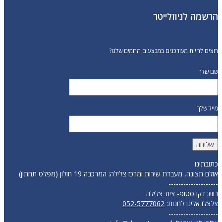
הרשמה לניוזלייטר
רוצים להיות מעודכנים במבצעים החמים שלנו?
שם שלך
מייל שלך
כתובתינו
אולם תצוגה, מעבדת שירות ומרכז צלילה: המרכבה 19 חולון (מפלס תחתון)
--------------------
בוויז: דקו סטופ- ציוד צלילה
צלצלו אלינו לחנות:
052-5777062
--------------------