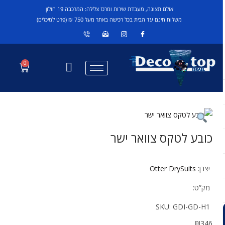
אולם תצוגה, מעבדת שירות ומרכז צלילה: המרכבה 19 חולון
משלוח חינם עד הבית בכל רכישה באתר מעל 750 ₪ (פרט למיכלים)
0
כובע לטקס צוואר ישר
יצרן:
Otter DrySuits
מק”ט:
SKU:
GDI-GD-H1
₪
346