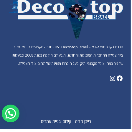
חברת דקו’ סטופ ישראל- DecoStop Israel הינה חברה מקצועית לייבוא ושיווק
ציוד צלילה מהחברות המובילות והחדשניות בעולם הוקמה בשנת 2008 ובבעלותו
של ניר צמח- צולל מקצועי ותיק ובעל היכרות מצוינת של תחום ציוד הצלילה.
רייבן מדיה - קידום ובניית אתרים