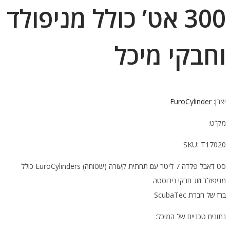
300 אט’ כולל מניפולד
וחבקי מיכל
יצרן:
EuroCylinder
מק”ט:
SKU:
T17020
סט דאבל פלדה 7 ליטר עם תחתית קעורה (שטוחה) EuroCylinders כולל
מניפולד וזוג חבקי נירוסטה
ברז של חברת ScubaTec
נתונים טכניים של המיכל: