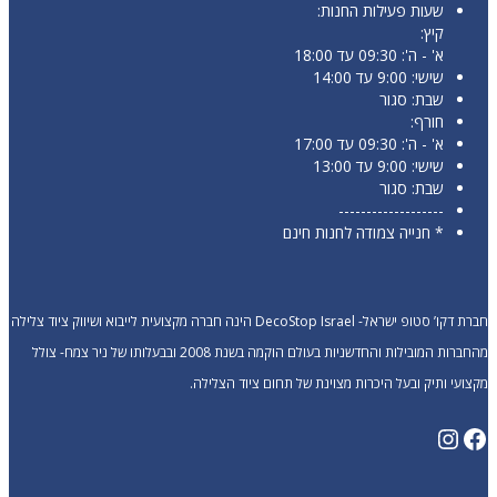
שעות פעילות החנות:
קיץ:
א' - ה': 09:30 עד 18:00
שישי: 9:00 עד 14:00
שבת: סגור
חורף:
א' - ה': 09:30 עד 17:00
שישי: 9:00 עד 13:00
שבת: סגור
-------------------
* חנייה צמודה לחנות חינם
חברת דקו’ סטופ ישראל- DecoStop Israel הינה חברה מקצועית לייבוא ושיווק ציוד צלילה
מהחברות המובילות והחדשניות בעולם הוקמה בשנת 2008 ובבעלותו של ניר צמח- צולל
מקצועי ותיק ובעל היכרות מצוינת של תחום ציוד הצלילה.
Instagram
Facebook