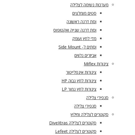
מערכות נשימה לצלילה
סטים מומלצים
וסת דרגה ראשונה
וסת דרגה שנייה ואקטופוס
מדי לחץ ועומק
וסתים ל- Side Mount
אביזרים נלווים
צינורות Miflex
צינורות אינפלייטור
צינורות לחץ גבוה HP
צינורות לחץ נמוך LP
סנפירי צלילה
סנפירי צלילה
סקוטרים לצלילה וחילוץ
סקוטרים לצלילה DiveXtras
סקוטרים לצלילה Lefeet