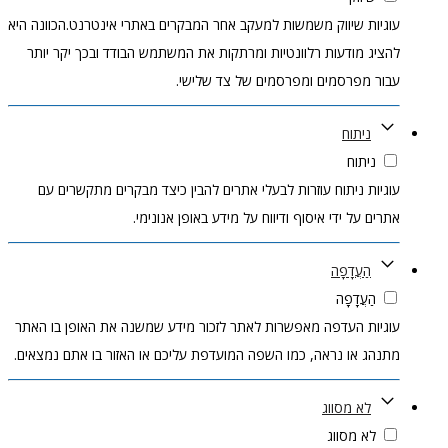
עוגיות שיווק משמשות למעקב אחר המבקרים באתרי אינטרנט.הכוונה היא
להציג מודעות רלוונטיות ומרתקות את המשתמש הבודד ובכך יקר יותר
עבור מפרסמים ומפרסמים של צד שלישי.
ניתוח
ניתוח
עוגיות ניתוח עוזרות לבעלי אתרים להבין כיצד מבקרים מתקשרים עם
אתרים על ידי איסוף ודיווח על מידע באופן אנונימי.
הַעֲדָפָה
הַעֲדָפָה
עוגיות העדפה מאפשרות לאתר לזכור מידע שמשנה את האופן בו האתר
מתנהג או נראה, כמו השפה המועדפת עליכם או האזור בו אתם נמצאים.
לא מסווג
לא מסווג