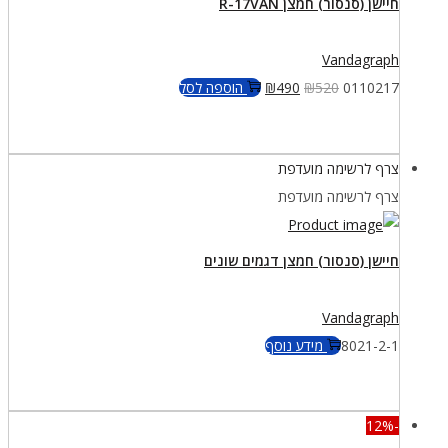
חיישן (סנסור) חמצן R-17VAN
Vandagraph
המחיר
המחיר
0110217
520
₪
490
₪
הוספה לסל
המקורי
הנוכחי
היה:
הוא:
צרף לרשימה מועדפת
₪490.
₪520.
צרף לרשימה מועדפת
חיישן (סנסור) חמצן דגמים שונים
Vandagraph
8021-2-1
מידע נוסף
-12%