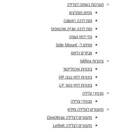
מערכות נשימה לצלילה
סטים מומלצים
וסת דרגה ראשונה
וסת דרגה שנייה ואקטופוס
מדי לחץ ועומק
וסתים ל- Side Mount
אביזרים נלווים
צינורות Miflex
צינורות אינפלייטור
צינורות לחץ גבוה HP
צינורות לחץ נמוך LP
סנפירי צלילה
סנפירי צלילה
סקוטרים לצלילה וחילוץ
סקוטרים לצלילה DiveXtras
סקוטרים לצלילה Lefeet