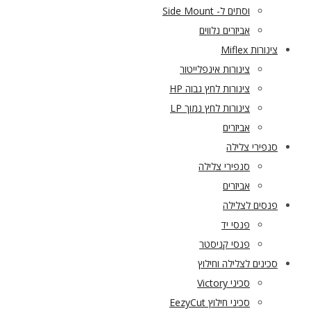
וסתים ל- Side Mount
אביזרים נלווים
צינורות Miflex
צינורות אינפלייטור
צינורות לחץ גבוה HP
צינורות לחץ נמוך LP
אביזרים
סנפירי צלילה
סנפירי צלילה
אביזרים
פנסים לצלילה
פנסי יד
פנסי קניסטר
סכינים לצלילה וחילוץ
סכיני Victory
סכיני חילוץ EezyCut