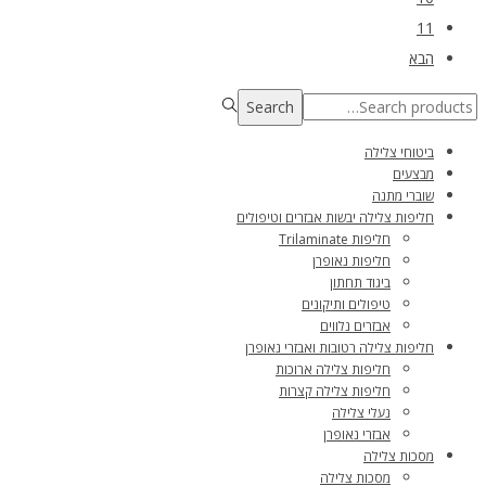
11
הבא
Search
Search
for:>
ביטוחי צלילה
מבצעים
שוברי מתנה
חליפות צלילה יבשות אבזרים וטיפולים
חליפות Trilaminate
חליפות נאופרן
ביגוד תחתון
טיפולים ותיקונים
אבזרים נלווים
חליפות צלילה רטובות ואבזרי נאופרן
חליפות צלילה ארוכות
חליפות צלילה קצרות
נעלי צלילה
אבזרי נאופרן
מסכות צלילה
מסכות צלילה