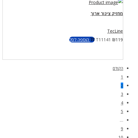
מחזיק צינור ארוך
TecLine
119
₪
T11141
הוספה לסל
הקודם
1
2
3
4
5
…
9
10