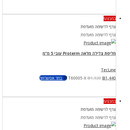
במבצע!
צרף לרשימה מועדפת
צרף לרשימה מועדפת
חליפת צלילה מלאה Proterm עובי 5 מ”מ
TecLine
המחיר
המחיר
למוצר
1,440
₪
1,920
₪
T60005-X
בחר אפשרויות
המקורי
הנוכחי
זה
היה:
הוא:
יש
במבצע!
₪1,920.
₪1,440.
מספר
צרף לרשימה מועדפת
סוגים.
צרף לרשימה מועדפת
ניתן
לבחור