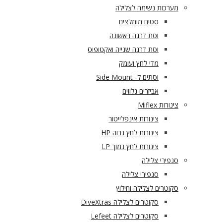
מערכות נשימה לצלילה
סטים מומלצים
וסת דרגה ראשונה
וסת דרגה שנייה ואקטופוס
מדי לחץ ועומק
וסתים ל- Side Mount
אביזרים נלווים
צינורות Miflex
צינורות אינפלייטור
צינורות לחץ גבוה HP
צינורות לחץ נמוך LP
סנפירי צלילה
סנפירי צלילה
סקוטרים לצלילה וחילוץ
סקוטרים לצלילה DiveXtras
סקוטרים לצלילה Lefeet