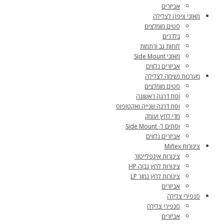
אביזרים
מאזני ציפה לצלילה
סטים מומלצים
בלדרים
לוחות גב ורתמות
מאזני Side Mount
אביזרים נלווים
מערכות נשימה לצלילה
סטים מומלצים
וסת דרגה ראשונה
וסת דרגה שנייה ואקטופוס
מדי לחץ ועומק
וסתים ל- Side Mount
אביזרים נלווים
צינורות Miflex
צינורות אינפלייטור
צינורות לחץ גבוה HP
צינורות לחץ נמוך LP
אביזרים
סנפירי צלילה
סנפירי צלילה
אביזרים