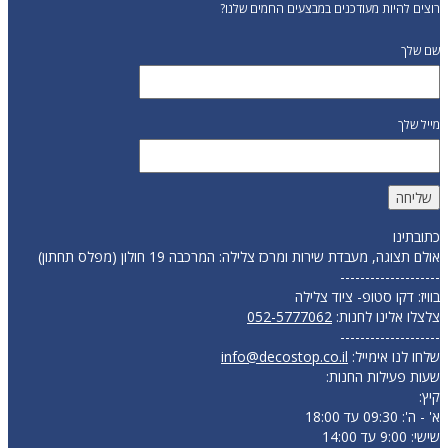
רוצים להיות מעודכנים במבצעים החמים שלנו?
שם שלך
מייל שלך
כתובתינו
אולם תצוגה, מעבדת שירות ומרכז צלילה: המרכבה 19 חולון (מפלס תחתון)
--------------------
בוויז: דקו סטופ- ציוד צלילה
צלצלו אלינו לחנות:
052-5777062
--------------------
שלחו לנו אימייל:
info@decostop.co.il
שעות פעילות החנות:
קיץ:
א' - ה': 09:30 עד 18:00
שישי: 9:00 עד 14:00