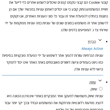
קובצי Cookie הם קבצי טקסט קטנים שיכולים לשמש אתרים כדי לייעל את
חוויית המשתמש.החוק קובע כי אנו יכולים לאחסן עוגיות במכשיר שלך אם הן
נחוצות בהחלט להפעלת אתר זה.עבור כל סוגי העוגיות האחרים, אנו זקוקים
לרשותך.אתר זה משתמש בסוגים שונים של עוגיות.כמה עוגיות ממוקמות על ידי
שירותי צד ג 'המופיעים בדפים שלנו.
הֶכְרֵחִי
Always Active
עוגיות הכרחיות עוזרות להפוך אתר לשימוש על ידי הפעלת פונקציות בסיסיות
כמו ניווט בעמודים וגישה לאזורים מאובטחים באתר.האתר אינו יכול לתפקד
כראוי ללא עוגיות אלה.
שיווק
שיווק
עוגיות שיווק משמשות למעקב אחר המבקרים באתרי אינטרנט.הכוונה היא
להציג מודעות רלוונטיות ומרתקות את המשתמש הבודד ובכך יקר יותר עבור
מפרסמים ומפרסמים של צד שלישי.