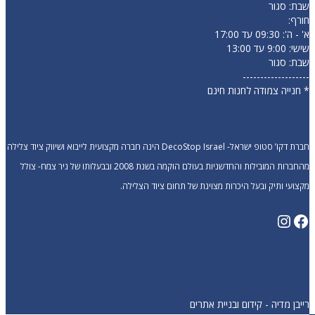
שבת: סגור
חורף:
א' - ה': 09:30 עד 17:00
שישי: 9:00 עד 13:00
שבת: סגור
-------------------
* חנייה צמודה לחנות חינם
חברת דקו’ סטופ ישראל- DecoStop Israel הינה חברה מקצועית לייבוא ושיווק ציוד צלילה
מהחברות המובילות והחדשניות בעולם הוקמה בשנת 2008 ובבעלותו של ניר צמח- צולל
מקצועי ותיק ובעל היכרות מצוינת של תחום ציוד הצלילה.
רייבן מדיה - קידום ובניית אתרים