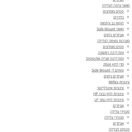
מאזני ציפה לצלילה
סטים מומלצים
בלדרים
לוחות גב ורתמות
מאזני Side Mount
אביזרים נלווים
מערכות נשימה לצלילה
סטים מומלצים
וסת דרגה ראשונה
וסת דרגה שנייה ואקטופוס
מדי לחץ ועומק
וסתים ל- Side Mount
אביזרים נלווים
צינורות Miflex
צינורות אינפלייטור
צינורות לחץ גבוה HP
צינורות לחץ נמוך LP
אביזרים
סנפירי צלילה
סנפירי צלילה
אביזרים
פנסים לצלילה