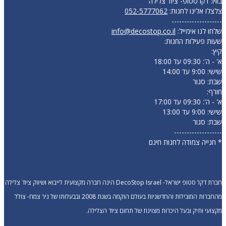
בוויז: דקו סטופ- ציוד צלילה
צלצלו אלינו לחנות:
052-5777062
--------------------
שלחו לנו אימייל:
info@decostop.co.il
שעות פעילות החנות:
קיץ:
א' - ה': 09:30 עד 18:00
שישי: 9:00 עד 14:00
שבת: סגור
חורף:
א' - ה': 09:30 עד 17:00
שישי: 9:00 עד 13:00
שבת: סגור
-------------------
* חנייה צמודה לחנות חינם
חברת דקו’ סטופ ישראל- DecoStop Israel הינה חברה מקצועית לייבוא ושיווק ציוד צלילה
מהחברות המובילות והחדשניות בעולם הוקמה בשנת 2008 ובבעלותו של ניר צמח- צולל
מקצועי ותיק ובעל היכרות מצוינת של תחום ציוד הצלילה.