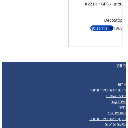
מצפן ו- GPS דגם K22
DecoStop
1868
מידע נוסף
ניווט
אודות
תקנון רכישה באתר ובחנות
מידע ומאמרים
יצירת קשר
ראשי
מועדפים שלי
תקנון רכישה באתר ובחנות
נגישות ופרטיות