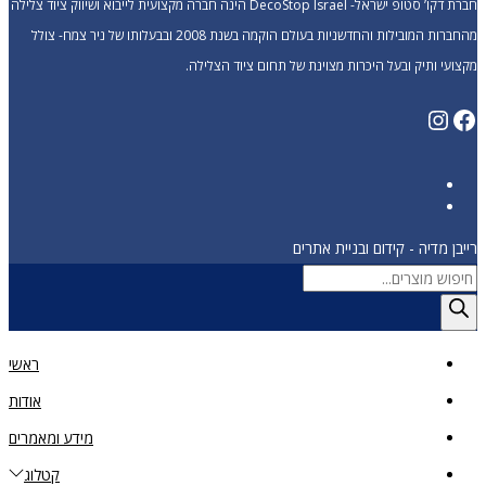
חברת דקו’ סטופ ישראל- DecoStop Israel הינה חברה מקצועית לייבוא ושיווק ציוד צלילה
מהחברות המובילות והחדשניות בעולם הוקמה בשנת 2008 ובבעלותו של ניר צמח- צולל
ק ובעל היכרות מצוינת של תחום ציוד הצלילה.
 - קידום ובניית אתרים
ראשי
אודות
מידע ומאמרים
קטלוג