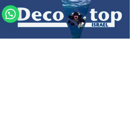
חברת דקו’ סטופ ישראל- DecoStop Israel הינה חברה מקצועית לייבוא ושיווק
ציוד צלילה מהחברות המובילות והחדשניות בעולם הוקמה בשנת 2008 ובבעלותו
של ניר צמח- צולל מקצועי ותיק ובעל היכרות מצוינת של תחום ציוד הצלילה.
רייבן מדיה - קידום ובניית אתרים