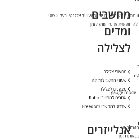
מחשבים
שעון מחשב צלילה iDive COLOR Easy מתאים לשימוש יום יומי כשעון יד אלגנטי ובעל 2 סוגי
ילה חופשית או מד עומק/ זמן
ומדים
לצלילה
ל
מחשבי צלילה
שעוני מחשב לצלילה
מצפנים לצלילה
g
אבזרים למחשבי Ratio
שדרוג למחשבי Freedom
אנלייזרים