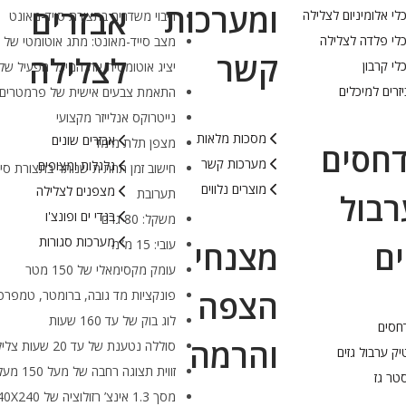
ומערכות
אבזרים
לי אלומיניום לצלילה
ריבוי משדרים בתצורת סייד-מאונט
לי פלדה לצלילה
קשר
לצלילה
לי קרבון
יציג אוטומטית את המיכל הפעיל של
זרים למיכלים
התאמת צבעים אישית של פרמטרים
נייטרוקס אנלייזר מקצועי
מסכות מלאות
אבזרים שונים
מצפן תלת מימד
חסים
מערכות קשר
גלגלות ומצופים
חישוב זמן תחתית שנותר בתצורת סי
מוצרים נלווים
מצפנים לצלילה
תערובת
רבול
בגדי ים ופונצ'ו
משקל: 80 גרם
מערכות סגורות
ים
מצנחי
עובי: 15 מ”מ
עומק מקסימאלי של 150 מטר
הצפה
פונקציות מד גובה, ברומטר, טמפרטור
לוג בוק של עד 160 שעות
חסים
והרמה
סוללה נטענת של עד 20 שעות צלילה (עד חודשיים במצב שעון)
ק ערבול גזים
זווית תצוגה רחבה של מעל 150 מעלות
טר גז
מסך 1.3 אינצ’ רזולוציה של 240X240 פיקסל, 261 PPI