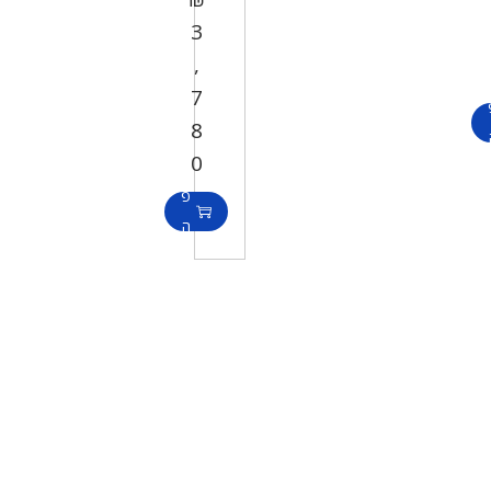
3
,
7
ה
8
ו
0
ס
פ
ה
ל
ס
ל