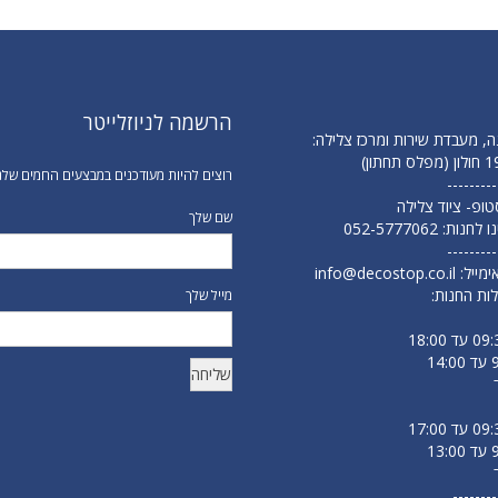
הרשמה לניוזלייטר
ה, מעבדת שירות ומרכז צלילה:
רוצים להיות מעודכנים במבצעים החמים שלנ
---------
 סטופ- ציוד צלילה
שם שלך
נו לחנות:
052-5777062
---------
ימייל:
info@decostop.co.il
ות החנות:
מייל שלך
--------