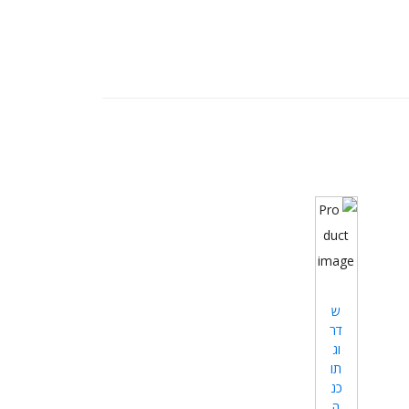
ש
דר
וג
תו
כנ
ה