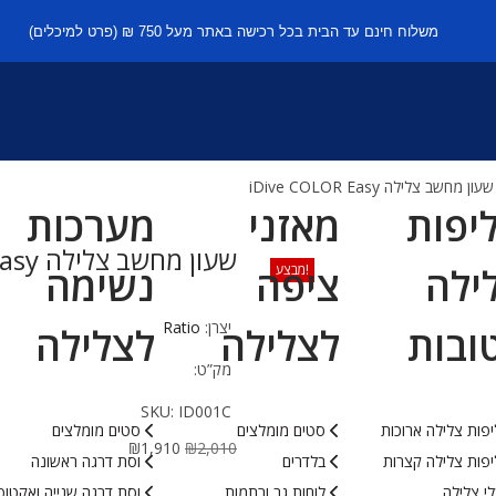
משלוח חינם עד הבית בכל רכישה באתר מעל 750 ₪ (פרט למיכלים)
שעון מחשב צלילה iDive COLOR Easy
יפות
מאזני
מערכות
שעון מחשב צלילה iDive COLOR Easy
ילה
ציפה
נשימה
מבצע!
יצרן:
Ratio
ובות
לצלילה
לצלילה
מק”ט:
SKU:
ID001C
פות צלילה ארוכות
סטים מומלצים
סטים מומלצים
₪
1,910
₪
2,010
פות צלילה קצרות
בלדרים
וסת דרגה ראשונה
י צלילה
לוחות גב ורתמות
וסת דרגה שנייה ואקטופ