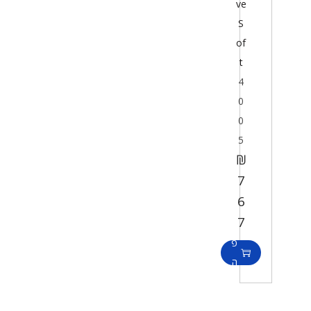
ve
S
of
t
4
0
0
5
₪
7
ה
6
ו
7
ס
פ
ה
ל
ס