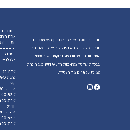
כתובתינו
אולם תצוג
חברת דקו’ סטופ ישראל- DecoStop Israel הינה
המרכבה 19 חולון (מפלס תחתון)
-----------
חברה מקצועית לייבוא ושיווק ציוד צלילה מהחברות
בוויז: דקו
המובילות והחדשניות בעולם הוקמה בשנת 2008
צלצלו אלי
ובבעלותו של ניר צמח- צולל מקצועי ותיק ובעל היכרות
-----------
שלחו לנו א
מצוינת של תחום ציוד הצלילה.
שעות פעיל
קיץ:
א' - ה': 09:30 עד 18:00
שישי: 9:00 עד 14:00
שבת: סגור
חורף:
א' - ה': 09:30 עד 17:00
שישי: 9:00 עד 13:00
שבת: סגור
-----------