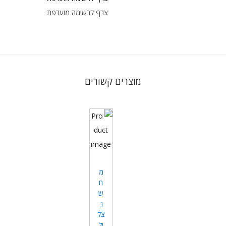
צרף לרשימה מועדפת
מוצרים קשורים
מ
ח
ש
ב
צל
יל