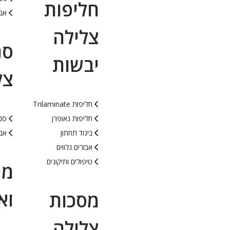
חליפות
אבז
צלילה
סנ
יבשות
צל
חליפות Trilaminate
חליפות נאופרן
סנפ
ביגוד תחתון
אבי
אבזרים נלווים
טיפולים ותיקונים
מי
וא
מסכות
צלילה