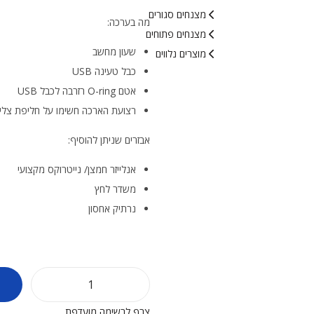
מצנחים סגורים
מה בערכה:
מצנחים פתוחים
שעון מחשב
מוצרים נלווים
כבל טעינה USB
אטם O-ring רזרבה לכבל USB
רצועת הארכה חשימו על חליפת צלי
אבזרים שניתן להוסיף:
אנלייזר חמצן/ נייטרוקס מקצועי
משדר לחץ
נרתיק אחסון
צרף לרשימה מועדפת