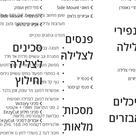
רי נאופרן
מאזני Side Mount
מדי לחץ ועומק
אביזרים נלווים
וסתים ל- Side Mount
תערובות צלילה אוויר ונייטרוקס ומצב צל
אביזרים נלווים
פירי
פנסים
מפרט ונתונים טכניים:
ילה
סכינים
תצוגה צבעונית
לצלילה
מסגרת וגב עשויים פלדת אל חלד
לצלילה
ממשק משתמש משודרג וקל לתפעו
ירי צלילה
4 כפתורי תפעול נוחים עשויים נירוסטה
וחילוץ
זרים
פנסי יד
גוף קל וחזק יותר
פנסי קניסטר
אפשרות למצב מד עומק וזמן בלבד – auge mode
כלים
אפשרות למצב לצלילה חופשית
סכיני Victory
מסכות
2 סוגי התראות: ויזואלי + אקוסטי
סכיני חילוץ EezyCut
בזרים
טבלאות דקומפרסיה מלאות
אבזרים לסכיני EezyCut
מלאות
אלגוריתים דקומפרסיה Buhlmann ZHL 16B
חיבור לעד 2 משדרי לחץ גז אלחוטיים באותו הזמן