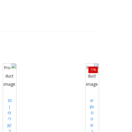
-5%
ש
מג
עון
ן
מ
סי
ח
לי
ש
קון
ב
ל