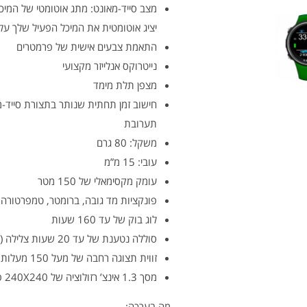
יציג אוטומטית את המיכל הפעיל שלך על
התאמת צבעים אישית של פרמטרים
נייטרוקס אנלייזר מקצועי
מצפן תלת מימד
חישוב זמן תחתית שנותר בתצורת סייד-
תערובת
משקל: 80 גרם
עובי: 15 מ”מ
עומק מקסימאלי של 150 מטר
פונקציות מד גובה, ברומטר, טמפרטורה, 
לוג בוק של עד 160 שעות
סוללה נטענת של עד 20 שעות צלילה (עד חודשיים במצב שעון)
זווית תצוגה רחבה של מעל 150 מעלות
מסך 1.3 אינצ’ רזולוציה של 240X240 פיקסל, 261 PPI
מה בערכה: