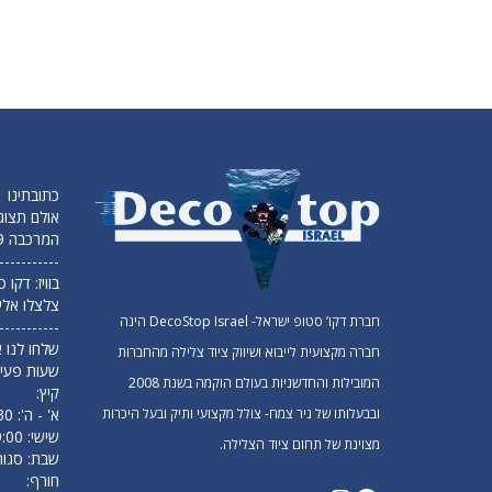
כתובתינו
אולם תצוג
המרכבה 19 חולון (מפלס תחתון)
-----------
בוויז: דקו
צלצלו אלי
חברת דקו’ סטופ ישראל- DecoStop Israel הינה
-----------
שלחו לנו א
חברה מקצועית לייבוא ושיווק ציוד צלילה מהחברות
שעות פעיל
המובילות והחדשניות בעולם הוקמה בשנת 2008
קיץ:
ובבעלותו של ניר צמח- צולל מקצועי ותיק ובעל היכרות
א' - ה': 09:30 עד 18:00
שישי: 9:00 עד 14:00
מצוינת של תחום ציוד הצלילה.
שבת: סגור
חורף: