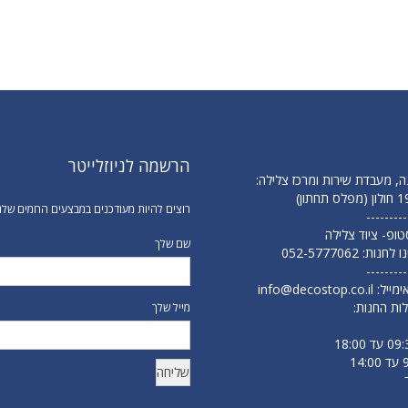
הרשמה לניוזלייטר
ה, מעבדת שירות ומרכז צלילה:
רוצים להיות מעודכנים במבצעים החמים שלנ
---------
 סטופ- ציוד צלילה
שם שלך
נו לחנות:
052-5777062
---------
ימייל:
info@decostop.co.il
ות החנות:
מייל שלך