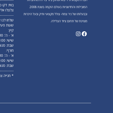
בוויז: דקו
המובילות והחדשניות בעולם הוקמה בשנת 2008
צלצלו אלי
ובבעלותו של ניר צמח- צולל מקצועי ותיק ובעל היכרות
-----------
שלחו לנו א
מצוינת של תחום ציוד הצלילה.
שעות פעיל
קיץ:
א' - ה': 09:30 עד 18:00
שישי: 9:00 עד 14:00
שבת: סגור
חורף:
א' - ה': 09:30 עד 17:00
שישי: 9:00 עד 13:00
שבת: סגור
-----------
* חנייה צ