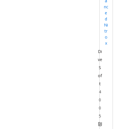
a
nc
e
d
Ni
tr
o
x
Di
ve
S
of
t
4
0
0
5
₪