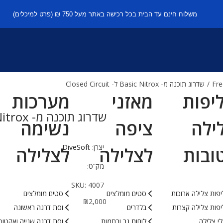
משלוח חינם עד הבית בכל רכישה באתר מעל 750 ₪ (פרט למיכלים)
/
שדרוג תוכנה מ- Basic Nitrox ל- Closed Circuit
יפות
מאזני
מערכות
שדרוג תוכנה מ- Basic Nitrox ל- Closed Circuit
ילה
ציפה
נשימה
יצרן:
DiveSoft
ובות
לצלילה
לצלילה
מק”ט:
SKU:
4007
פות צלילה ארוכות
סטים מומלצים
סטים מומלצים
₪
2,000
פות צלילה קצרות
בלדרים
וסת דרגה ראשונה
י צלילה
לוחות גב ורתמות
וסת דרגה שנייה ואקטופ