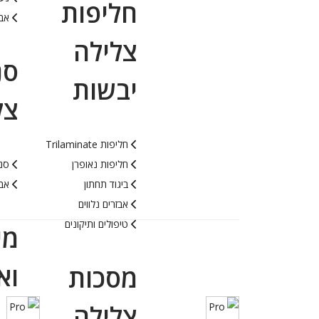
חליפות
אבז
צלילה
סנ
יבשות
צל
חליפות Trilaminate
חליפות נאופרן
סנפ
ביגוד תחתון
אבי
אבזרים נלווים
טיפולים ותיקונים
מי
וא
מסכות
צלילה