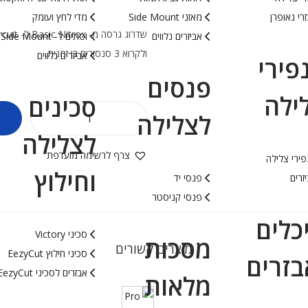
רי נאופרן
מאזני Side Mount
מדי לחץ ועומק
אביזרים נלווים
וסתים ל- Side Mount
ולקרוא 3 סנסורים בו זמנית.
אביזרים נלווים
פירי
פנסים
ילה
סכינים
לצלילה
לצלילה
צרף לרשימה מועדפת
ירי צלילה
וחילוץ
זרים
פנסי יד
פנסי קניסטר
כלים
סכיני Victory
מסכות
מוצרים קשורים
סכיני חילוץ EezyCut
בזרים
אבזרים לסכיני EezyCut
מלאות