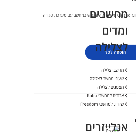
מחשבים
שדרוג גרסה מ- Basic Nitrox ל- Closed Circuit יאפשר להשתמש במחשב עם מערכת סגורה
ומדים
לצלילה
הוספה לסל
מחשבי צלילה
שעוני מחשב לצלילה
מצפנים לצלילה
אבזרים למחשבי Ratio
שדרוג למחשבי Freedom
אנלייזרים