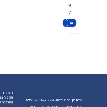
9
ו
7
ס
פ
ה
ל
ס
ל
כתובתינו
אולם תצוג
חברת דקו’ סטופ ישראל- DecoStop Israel הינה
המרכבה 19 חולון (מפלס תחתון)
-----------
חברה מקצועית לייבוא ושיווק ציוד צלילה מהחברות