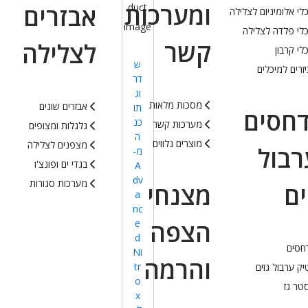
ומערכות
אבזרים
לי אלומיניום לצלילה
לי פלדה לצלילה
קשר
לצלילה
לי קרבון
ש
זרים למיכלים
דר
וג
מסכות מלאות
אבזרים שונים
תו
חסים
כנ
מערכות קשר
גלגלות ומצופים
ה
מוצרים נלווים
מצפנים לצלילה
רבול
מ-
בגדי ים ופונצ'ו
A
dv
מערכות סגורות
ים
מצנחי
a
nc
הצפה
e
d
חסים
Ni
והרמה
tr
ק ערבול גזים
o
טר גז
x