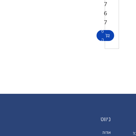
7
ה
6
ו
7
ס
פ
ה
ל
ס
ל
ניווט
אודות
ו?