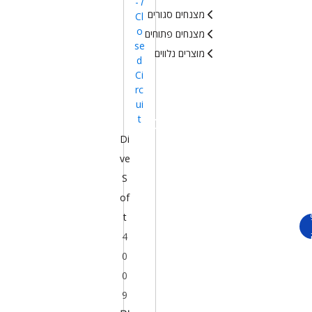
ל-
מצנחים סגורים
Cl
o
מצנחים פתוחים
se
מוצרים נלווים
d
Ci
rc
ui
t
Di
ve
S
of
t
4
0
0
9