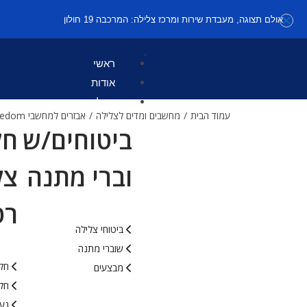
אולם תצוגה, מעבדת שירות ומרכז צלילה: המרכבה 19 חולון
ראשי
אודות
קטלוג
עמוד הבית
/
מחשבים ומדים לצלילה
/
אבזרים למחשבי Freedom
ביטוחים/ש
חל
וברי מתנה
צל
רט
ביטוחי צלילה
שוברי מתנה
חלי
מבצעים
חלי
נעל