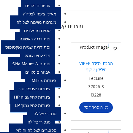
אביזרים נלווים
מאזני ציפה לצלילה
מערכות נשימה לצלילה
מוצרים קשורים
סטים מומלצים
וסת דרגה ראשונה
וסת דרגה שנייה ואקטופוס
מדי לחץ ועומק
מסכת צלילה VIPER
וסתים ל- Side Mount
סיליקון שקוף
אביזרים נלווים
TecLine
צינורות Miflex
37026-3
צינורות אינפלייטור
₪
228
צינורות לחץ גבוה HP
צינורות לחץ נמוך LP
הוספה לסל
סנפירי צלילה
סנפירי צלילה
סקוטרים לצלילה וחילוץ