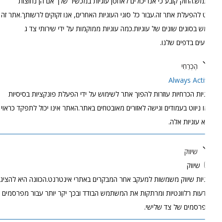
.החוק קובע כי אנו יכולים לאחסן עוגיות במכשיר שלך אם הן נחוצות
להפעלת אתר זה.עבור כל סוגי העוגיות האחרים, אנו זקוקים לרשותך.אתר זה
בסוגים שונים של עוגיות.כמה עוגיות ממוקמות על ידי שירותי צד ג
עים בדפים שלנו.
הֶכְרֵחִי
Always Act
יות הכרחיות עוזרות להפוך אתר לשימוש על ידי הפעלת פונקציות בסיסיות
 ניווט בעמודים וגישה לאזורים מאובטחים באתר.האתר אינו יכול לתפקד כראוי
 עוגיות אלה.
שיווק
שיווק
יות שיווק משמשות למעקב אחר המבקרים באתרי אינטרנט.הכוונה היא להציג
עות רלוונטיות ומרתקות את המשתמש הבודד ובכך יקר יותר עבור מפרסמים
רסמים של צד שלישי.