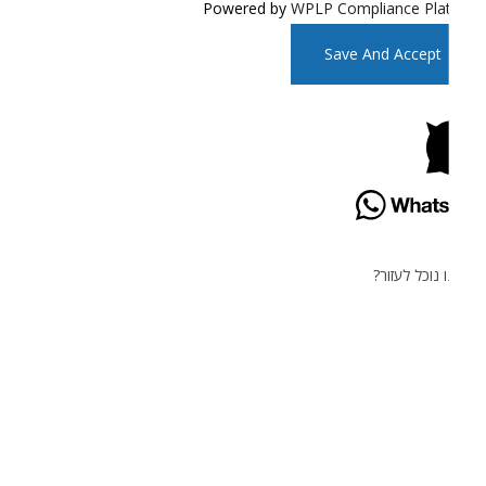
Powered by
WPLP Compliance Pla
Save And Accept
 נוכל לעזור?