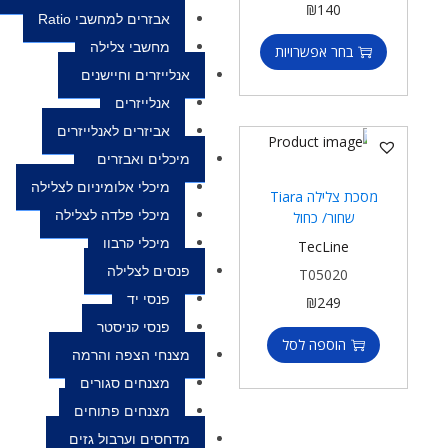
₪
140
אבזרים למחשבי Ratio
מחשבי צלילה
בחר אפשרויות
אנלייזרים וחיישנים
אנלייזרים
אביזרים לאנלייזרים
מיכלים ואבזרים
מיכלי אלומיניום לצלילה
מסכת צלילה Tiara
מיכלי פלדה לצלילה
שחור/ כחול
מיכלי קרבון
TecLine
פנסים לצלילה
T05020
פנסי יד
₪
249
פנסי קניסטר
הוספה לסל
מצנחי הצפה והרמה
מצנחים סגורים
מצנחים פתוחים
מדחסים וערבול גזים