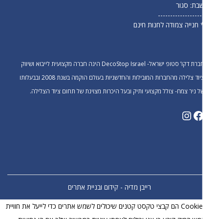
בת: סגור
------------------
 חנייה צמודה לחנות חינם
חברת דקו’ סטופ ישראל- DecoStop Israel הינה חברה מקצועית לייבוא ושיווק
ציוד צלילה מהחברות המובילות והחדשניות בעולם הוקמה בשנת 2008 ובבעלותו
ל ניר צמח- צולל מקצועי ותיק ובעל היכרות מצוינת של תחום ציוד הצלילה.
רייבן מדיה - קידום ובניית אתרים
קובצי Cookie הם קבצי טקסט קטנים שיכולים לשמש אתרים כדי לייעל את חוויית