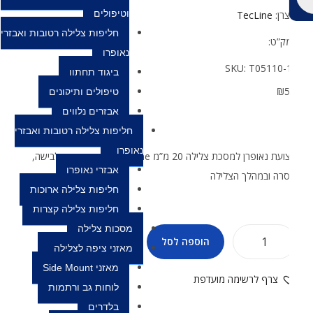
וטיפולים
צרן:
TecLine
חליפות צלילה רטובות ואבזרי
ק”ט:
נאופרן
SKU:
T05110-
ביגוד תחתון
₪
טיפולים ותיקונים
אבזרים נלווים
חליפות צלילה רטובות ואבזרי
נאופרן
רצועת נאופרן למסכת צלילה 20 מ”מ TecLine מקנה נוחות בלבישה,
אבזרי נאופרן
רה ובמהלך הצלילה
חליפות צלילה ארוכות
חליפות צלילה קצרות
מסכות צלילה
הוספה לסל
מאזני ציפה לצלילה
מאזני Side Mount
צרף לרשימה מועדפת
לוחות גב ורתמות
בלדרים