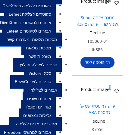
סקוטרים לצלילה DiveXtras
סקוטרים לצלילה Lefeet
מסכת צלילה Super
אבזרים לסקוטרים DiveXtras
View שחור עדשה צהובה
אבזרים לסקוטרים Lefeet
TecLine
מסכות מלאות ומערכות קשר
T05060-01
מסכות מלאות
₪
386
מערכות קשר
הוספה לסל
סכינים לצלילה וחילוץ
סכיני Victory
סכיני חילוץ EezyCut
אבזרים לצלילה
אבזרים שונים
עדשה אופטית שמאל
בגדי ים ופונצ’ו
למסכת TIARA
גלגלות ומצופים
TecLine
מחשבים ומדים לצלילה
37050
אבזרים למחשבי Freedom