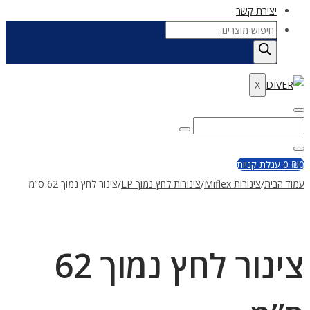
יצירת קשר
Products
search
X
Enter
Search
Search
Keyword
for:
Close
0
₪
0
עגלת קניות
עמוד הבית
/
צינורות Miflex
/
צינורות לחץ נמוך LP
/
צינור לחץ נמוך 62 ס”מ
צינור לחץ נמוך 62