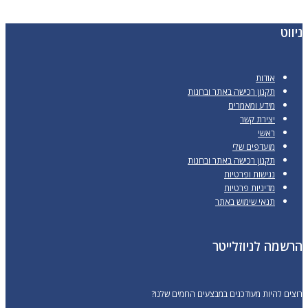
מספר
סוגים.
ניווט
ניתן
לבחור
אודות
את
תקנון רכישה באתר ובחנות
האפשרויות
מידע ומאמרים
יצירת קשר
בעמוד
ראשי
המוצר
מועדפים שלי
תקנון רכישה באתר ובחנות
נגישות ופרטיות
מדיניות פרטיות
תנאי שימוש באתר
הרשמה לניוזלייטר
רוצים להיות מעודכנים במבצעים החמים שלנו?