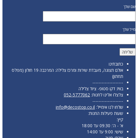
שם שלך
מייל שלך
כתובתינו
אולם תצוגה, מעבדת שירות ומרכז צלילה: המרכבה 19 חולון (מפלס
תחתון)
--------------------
בוויז: דקו סטופ- ציוד צלילה
צלצלו אלינו לחנות:
052-5777062
--------------------
שלחו לנו אימייל:
info@decostop.co.il
שעות פעילות החנות:
קיץ:
א' - ה': 09:30 עד 18:00
שישי: 9:00 עד 14:00
שבת: סגור