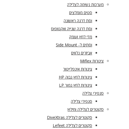
מערכות נשימה לצלילה
סטים מומלצים
וסת דרגה ראשונה
וסת דרגה שנייה ואקטופוס
מדי לחץ ועומק
וסתים ל- Side Mount
אביזרים נלווים
צינורות Miflex
צינורות אינפלייטור
צינורות לחץ גבוה HP
צינורות לחץ נמוך LP
סנפירי צלילה
סנפירי צלילה
סקוטרים לצלילה וחילוץ
סקוטרים לצלילה DiveXtras
סקוטרים לצלילה Lefeet