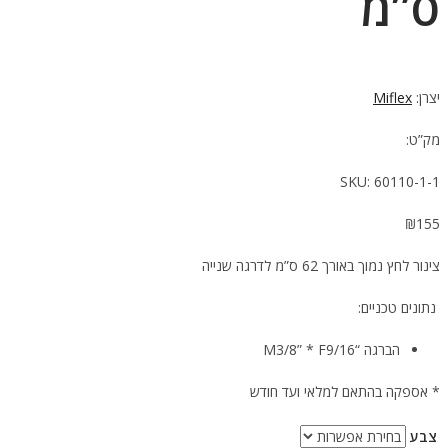
ס”מ
יצרן:
Miflex
מק”ט:
SKU:
60110-1-1
₪
155
צינור לחץ נמוך באורך 62 ס”מ לדרגה שנייה
נתונים טכניים:
הברגה “M3/8” * F9/16
* אספקה בהתאם למלאי ועד חודש
צבע