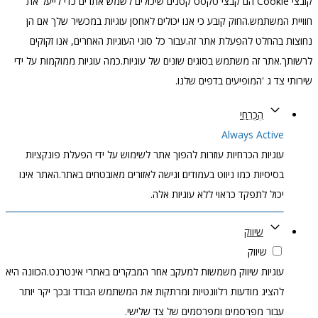
קובצי Cookie הם קבצי טקסט קטנים שיכולים לשמש אתרים כדי לייעל את
חוויית המשתמש.החוק קובע כי אנו יכולים לאחסן עוגיות במכשיר שלך אם הן
נחוצות בהחלט להפעלת אתר זה.עבור כל סוגי העוגיות האחרים, אנו זקוקים
לרשותך.אתר זה משתמש בסוגים שונים של עוגיות.כמה עוגיות ממוקמות על ידי
שירותי צד ג 'המופיעים בדפים שלנו.
הֶכְרֵחִי
Always Active
עוגיות הכרחיות עוזרות להפוך אתר לשימוש על ידי הפעלת פונקציות
בסיסיות כמו ניווט בעמודים וגישה לאזורים מאובטחים באתר.האתר אינו
יכול לתפקד כראוי ללא עוגיות אלה.
שיווק
שיווק
עוגיות שיווק משמשות למעקב אחר המבקרים באתרי אינטרנט.הכוונה היא
להציג מודעות רלוונטיות ומרתקות את המשתמש הבודד ובכך יקר יותר
עבור מפרסמים ומפרסמים של צד שלישי.