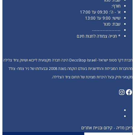
חורף:
א' - ה': 09:30 עד 17:00
שישי: 9:00 עד 13:00
שבת: סגור
-------------------
* חנייה צמודה לחנות חינם
חברת דקו’ סטופ ישראל- DecoStop Israel הינה חברה מקצועית לייבוא ושיווק ציוד צלילה
מהחברות המובילות והחדשניות בעולם הוקמה בשנת 2008 ובבעלותו של ניר צמח- צולל
מקצועי ותיק ובעל היכרות מצוינת של תחום ציוד הצלילה.
Instagram
Facebook
רייבן מדיה - קידום ובניית אתרים