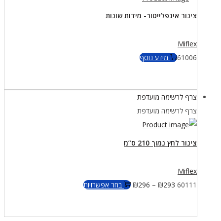
לבחור
צינור אינפלייטור- מידות שונות
את
האפשרויות
Miflex
בעמוד
61006
מידע נוסף
המוצר
צרף לרשימה מועדפת
צרף לרשימה מועדפת
צינור לחץ נמוך 210 ס”מ
Miflex
למוצר
60111
293
₪
–
296
₪
בחר אפשרויות
זה
יש