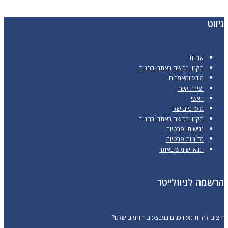
מספר
סוגים.
ניווט
ניתן
לבחור
אודות
את
תקנון רכישה באתר ובחנות
האפשרויות
מידע ומאמרים
יצירת קשר
בעמוד
ראשי
המוצר
מועדפים שלי
תקנון רכישה באתר ובחנות
נגישות ופרטיות
מדיניות פרטיות
תנאי שימוש באתר
הרשמה לניוזלייטר
רוצים להיות מעודכנים במבצעים החמים שלנו?