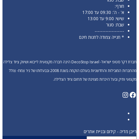
חורף:
א' - ה': 09:30 עד 17:00
שישי: 9:00 עד 13:00
שבת: סגור
-------------------
* חנייה צמודה לחנות חינם
חברת דקו’ סטופ ישראל- DecoStop Israel הינה חברה מקצועית לייבוא ושיווק ציוד צלילה
מהחברות המובילות והחדשניות בעולם הוקמה בשנת 2008 ובבעלותו של ניר צמח- צולל
מקצועי ותיק ובעל היכרות מצוינת של תחום ציוד הצלילה.
Instagram
Facebook
רייבן מדיה - קידום ובניית אתרים