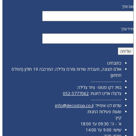
שם שלך
מייל שלך
כתובתינו
אולם תצוגה, מעבדת שירות ומרכז צלילה: המרכבה 19 חולון (מפלס
תחתון)
--------------------
בוויז: דקו סטופ- ציוד צלילה
צלצלו אלינו לחנות:
052-5777062
--------------------
שלחו לנו אימייל:
info@decostop.co.il
שעות פעילות החנות:
קיץ:
א' - ה': 09:30 עד 18:00
שישי: 9:00 עד 14:00
שבת: סגור