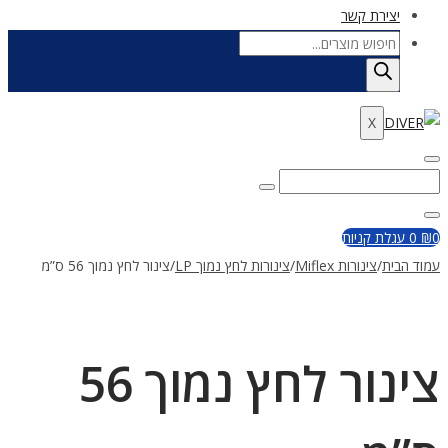
יצירת קשר
Products
search
X
Enter
Search
Search
Keyword
for:
Close
0
₪
0
עגלת קניות
עמוד הבית
/
צינורות Miflex
/
צינורות לחץ נמוך LP
/
צינור לחץ נמוך 56 ס”מ
צינור לחץ נמוך 56