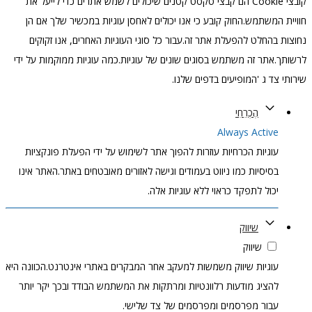
קובצי Cookie הם קבצי טקסט קטנים שיכולים לשמש אתרים כדי לייעל את
חוויית המשתמש.החוק קובע כי אנו יכולים לאחסן עוגיות במכשיר שלך אם הן
נחוצות בהחלט להפעלת אתר זה.עבור כל סוגי העוגיות האחרים, אנו זקוקים
לרשותך.אתר זה משתמש בסוגים שונים של עוגיות.כמה עוגיות ממוקמות על ידי
שירותי צד ג 'המופיעים בדפים שלנו.
הֶכְרֵחִי
Always Active
עוגיות הכרחיות עוזרות להפוך אתר לשימוש על ידי הפעלת פונקציות
בסיסיות כמו ניווט בעמודים וגישה לאזורים מאובטחים באתר.האתר אינו
יכול לתפקד כראוי ללא עוגיות אלה.
שיווק
שיווק
עוגיות שיווק משמשות למעקב אחר המבקרים באתרי אינטרנט.הכוונה היא
להציג מודעות רלוונטיות ומרתקות את המשתמש הבודד ובכך יקר יותר
עבור מפרסמים ומפרסמים של צד שלישי.