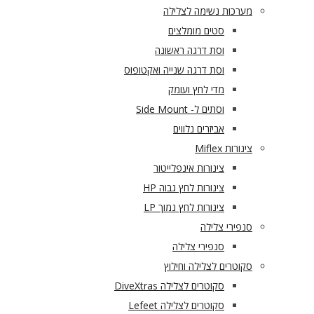
מערכות נשימה לצלילה
סטים מומלצים
וסת דרגה ראשונה
וסת דרגה שנייה ואקטופוס
מדי לחץ ועומק
וסתים ל- Side Mount
אביזרים נלווים
צינורות Miflex
צינורות אינפלייטור
צינורות לחץ גבוה HP
צינורות לחץ נמוך LP
סנפירי צלילה
סנפירי צלילה
סקוטרים לצלילה וחילוץ
סקוטרים לצלילה DiveXtras
סקוטרים לצלילה Lefeet