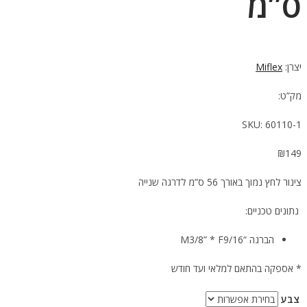
ס”מ
יצרן:
Miflex
מק”ט:
SKU:
60110-1
₪
149
צינור לחץ נמוך באורך 56 ס”מ לדרגה שנייה
נתונים טכניים:
הברגה “M3/8” * F9/16
* אספקה בהתאם למלאי ועד חודש
צבע