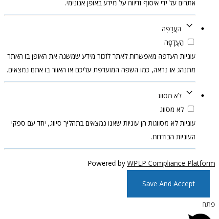
אתרים על ידי איסוף ודיווח על מידע באופן אנונימי.
הַעֲדָפָה
הַעֲדָפָה
עוגיות העדפה מאפשרות לאתר לזכור מידע שמשנה את האופן בו האתר
מתנהג או נראה, כמו השפה המועדפת עליכם או האזור בו אתם נמצאים.
לא מסווג
לא מסווג
עוגיות לא מסווגות הן עוגיות שאנו נמצאים בתהליך סיווג, יחד עם ספקי
העוגיות הבודדות.
Powered by
WPLP Compliance Platform
Save And Accept
פתח