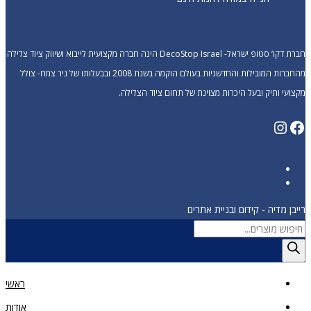
חברת דקו’ סטופ ישראל- DecoStop Israel הינה חברה מקצועית לייבוא ושיווק ציוד צלילה
מהחברות המובילות והחדשניות בעולם הוקמה בשנת 2008 ובבעלותו של ניר צמח- צולל
מקצועי ותיק ובעל היכרות מצוינת של תחום ציוד הצלילה.
Instagram
Facebook
רייבן מדיה - קידום ובניית אתרים
Products
search
ראשי
אודות