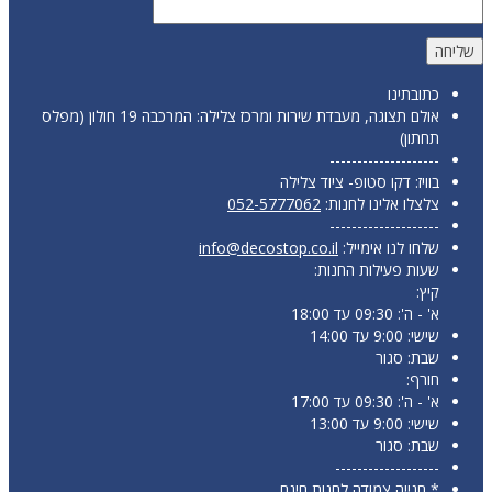
כתובתינו
אולם תצוגה, מעבדת שירות ומרכז צלילה: המרכבה 19 חולון (מפלס
תחתון)
--------------------
בוויז: דקו סטופ- ציוד צלילה
צלצלו אלינו לחנות:
052-5777062
--------------------
שלחו לנו אימייל:
info@decostop.co.il
שעות פעילות החנות:
קיץ:
א' - ה': 09:30 עד 18:00
שישי: 9:00 עד 14:00
שבת: סגור
חורף:
א' - ה': 09:30 עד 17:00
שישי: 9:00 עד 13:00
שבת: סגור
-------------------
* חנייה צמודה לחנות חינם