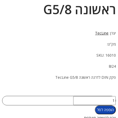
ראשונה G5/8
יצרן:
TecLine
מק”ט:
SKU:
16010
₪
24
פקק DIN לדרגה ראשונה TecLine G5/8
כמות
של
הוספה לסל
פקק
צרף לרשימה מועדפת