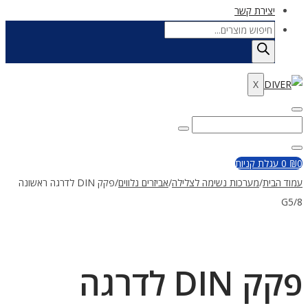
יצירת קשר
Products
search
X
Enter
Search
Search
Keyword
for:
Close
0
₪
0
עגלת קניות
עמוד הבית
/
מערכות נשימה לצלילה
/
אביזרים נלווים
/
פקק DIN לדרגה ראשונה
G5/8
פקק DIN לדרגה