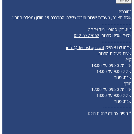
כתובתינו
אולם תצוגה, מעבדת שירות ומרכז צלילה: המרכבה 19 חולון (מפלס תחתון)
--------------------
בוויז: דקו סטופ- ציוד צלילה
צלצלו אלינו לחנות:
052-5777062
--------------------
שלחו לנו אימייל:
info@decostop.co.il
שעות פעילות החנות:
קיץ:
א' - ה': 09:30 עד 18:00
שישי: 9:00 עד 14:00
שבת: סגור
חורף:
א' - ה': 09:30 עד 17:00
שישי: 9:00 עד 13:00
שבת: סגור
-------------------
* חנייה צמודה לחנות חינם