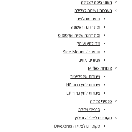
מאזני ציפה לצלילה
מערכות נשימה לצלילה
סטים מומלצים
וסת דרגה ראשונה
וסת דרגה שנייה ואקטופוס
מדי לחץ ועומק
וסתים ל- Side Mount
אביזרים נלווים
צינורות Miflex
צינורות אינפלייטור
צינורות לחץ גבוה HP
צינורות לחץ נמוך LP
סנפירי צלילה
סנפירי צלילה
סקוטרים לצלילה וחילוץ
סקוטרים לצלילה DiveXtras