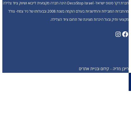
חברת דקו’ סטופ ישראל- DecoStop Israel הינה חברה מקצועית לייבוא ושיווק ציוד צלילה
מהחברות המובילות והחדשניות בעולם הוקמה בשנת 2008 ובבעלותו של ניר צמח- צולל
מקצועי ותיק ובעל היכרות מצוינת של תחום ציוד הצלילה.
Instagram
Facebook
רייבן מדיה - קידום ובניית אתרים