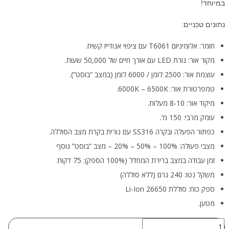
במיוחד!
נתונים טכניים:
חומר: אלומיניום T6061 עם ציפוי אנודייז קשיח.
מקור אור: נורת LED עם אורך חיים של 50,000 שעות.
עוצמת אור: 2500 לומן / 6000 לומן (במצב “בוסט”).
טמפרטורת אור: 6000K – 6500K.
מיקוד אור: 8-10 מעלות.
עומק מרבי: 150 מ’.
כפתור הפעלה ובקרה SS316 עם נורית בקרת מצב הסוללה.
מצבי פעולה: 100% – 50% – 20% – מצב “בוסט” נוסף
זמן עבודה במצב ברירת המחדל (100% הספק): 75 דקות
משקל נטו: 240 גרם (ללא סוללה)
ספק כוח: סוללת Li-Ion 26650
מטען.
כמות