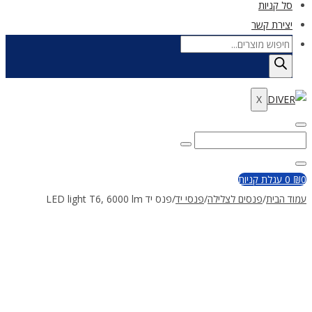
סל קניות
יצירת קשר
Products
search
X
Enter
Search
Search
Keyword
for:
Close
0
₪
0
עגלת קניות
עמוד הבית
/
פנסים לצלילה
/
פנסי יד
/
פנס יד LED light T6, 6000 lm