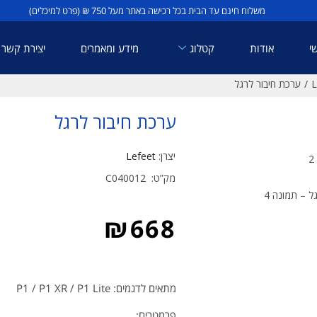
משלוח חינם עד הבית בכל רכישה באתר מעל 750 ₪ (פרט למיכלים)
י
אודות
קטלוג
מידע ומאמרים
יצירת קשר
/
ערכת חיבור לרגל
ערכת חיבור לרגל
יצרן:
Lefeet
C040012
מק”ט:
₪
668
מתאים לדגמים: P1 / P1 XR / P1 Lite
פרמטרים: