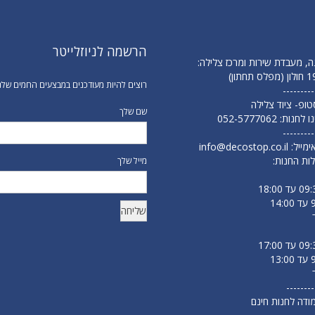
הרשמה לניוזלייטר
ה, מעבדת שירות ומרכז צלילה:
רוצים להיות מעודכנים במבצעים החמים שלנ
---------
 סטופ- ציוד צלילה
שם שלך
נו לחנות:
052-5777062
---------
ימייל:
info@decostop.co.il
ות החנות:
מייל שלך
--------
מודה לחנות חינם