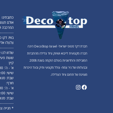
כתובתינו
אולם תצוג
המרכבה 19 חולון (מפלס תחתון)
-----------
בוויז: דקו
צלצלו אלי
חברת דקו’ סטופ ישראל- DecoStop Israel הינה
-----------
שלחו לנו א
חברה מקצועית לייבוא ושיווק ציוד צלילה מהחברות
שעות פעיל
המובילות והחדשניות בעולם הוקמה בשנת 2008
קיץ:
ובבעלותו של ניר צמח- צולל מקצועי ותיק ובעל היכרות
א' - ה': 09:30 עד 18:00
שישי: 9:00 עד 14:00
מצוינת של תחום ציוד הצלילה.
שבת: סגור
חורף:
א' - ה': 09:30 עד 17:00
שישי: 9:00 עד 13:00
שבת: סגור
-----------
* חנייה צ