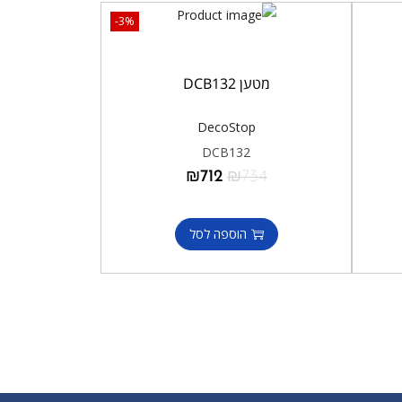
-3%
מטען DCB132
DecoStop
DCB132
₪
712
₪
734
הוספה לסל