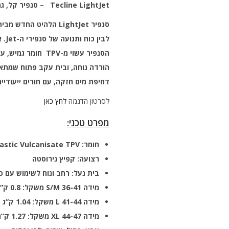
Tecline LightJet
– סנפיר קל, גמ
לבי
הורדה נוחה, ובית עקב פתוח שמתאי
דחיפת מים חזקה, עם חורים ייעודיים 
לסרטון הדגמה
לחץ כאן
מפרט טכני:
חומר
: Thermoplastic Vulcanisate TPV
רצועה: קפיץ נירוסטה
בית נעל: רחב ונוח לשימוש עם כ
מידה
S/M 36-41
משקל: 0.8 ק”ג
מידה
L 41-44
משקל: 1.04 ק”ג
מידה
XL 44-47
משקל: 1.27 ק”ג