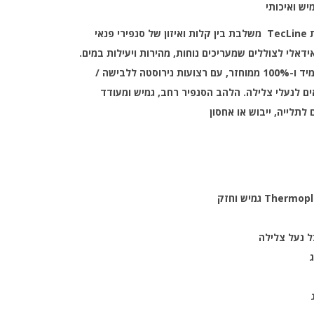
יש ואיכותי
סנפיר LightJet הלהיט החדש מבית TecLine משלבת בין קלות ואיזון של סנפירי פנאי
ן כוח ותנועה של סנפירי ה-Jet. אידאלי לצוללים שמעריכים נוחות, מהירות ויעילות במים.
הסנפיר עשוי מ-TPV חומר גמיש, עמיד ו-100% ממוחזר, עם רצועות נירוסטה ללבישה /
ם לנעלי צלילה. הלהב הסנפיר רחב, גמיש ומעודד
לתלייה, ייבוש או אחסון
גמיש וחזק
ל נעל צלילה