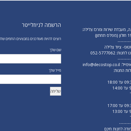
הרשמה לניוזלייטר
ה, מעבדת שירות ומרכז צלילה:
רוצים להיות מעודכנים במבצעים החמים שלנ
---------
 סטופ- ציוד צלילה
שם שלך
נו לחנות:
052-5777062
---------
ימייל:
info@decostop.co.il
ות החנות:
מייל שלך
--------
מודה לחנות חינם