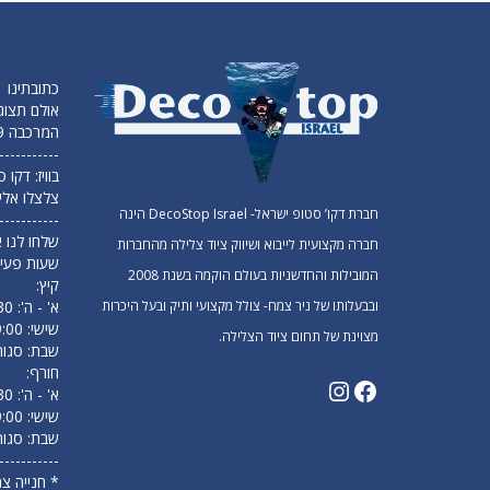
כתובתינו
אולם תצוג
המרכבה 19 חולון (מפלס תחתון)
-----------
בוויז: דקו
צלצלו אלי
חברת דקו’ סטופ ישראל- DecoStop Israel הינה
-----------
שלחו לנו א
חברה מקצועית לייבוא ושיווק ציוד צלילה מהחברות
שעות פעיל
המובילות והחדשניות בעולם הוקמה בשנת 2008
קיץ:
ובבעלותו של ניר צמח- צולל מקצועי ותיק ובעל היכרות
א' - ה': 09:30 עד 18:00
שישי: 9:00 עד 14:00
מצוינת של תחום ציוד הצלילה.
שבת: סגור
חורף:
א' - ה': 09:30 עד 17:00
שישי: 9:00 עד 13:00
שבת: סגור
-----------
* חנייה צ