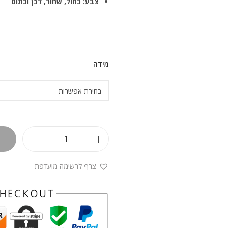
צבע: כחול, שחור, לבן וכתום
מידה
צרף לרשימה מועדפת