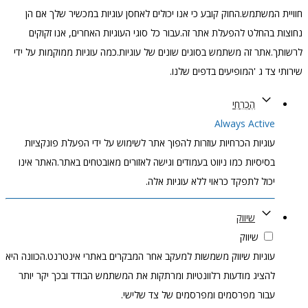
חוויית המשתמש.החוק קובע כי אנו יכולים לאחסן עוגיות במכשיר שלך אם הן
נחוצות בהחלט להפעלת אתר זה.עבור כל סוגי העוגיות האחרים, אנו זקוקים
לרשותך.אתר זה משתמש בסוגים שונים של עוגיות.כמה עוגיות ממוקמות על ידי
שירותי צד ג 'המופיעים בדפים שלנו.
הֶכְרֵחִי
Always Active
עוגיות הכרחיות עוזרות להפוך אתר לשימוש על ידי הפעלת פונקציות
בסיסיות כמו ניווט בעמודים וגישה לאזורים מאובטחים באתר.האתר אינו
יכול לתפקד כראוי ללא עוגיות אלה.
שיווק
שיווק
עוגיות שיווק משמשות למעקב אחר המבקרים באתרי אינטרנט.הכוונה היא
להציג מודעות רלוונטיות ומרתקות את המשתמש הבודד ובכך יקר יותר
עבור מפרסמים ומפרסמים של צד שלישי.