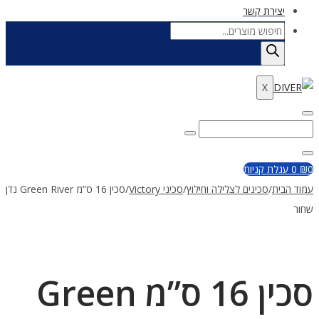
יצירת קשר
Products
search
X
Enter
Search
Search
Keyword
for:
Close
0
₪
0
עגלת קניות
עמוד הבית
/
סכינים לצלילה וחילוץ
/
סכיני Victory
/
סכין 16 ס”מ Green River נדן
שחור
סכין 16 ס”מ Green