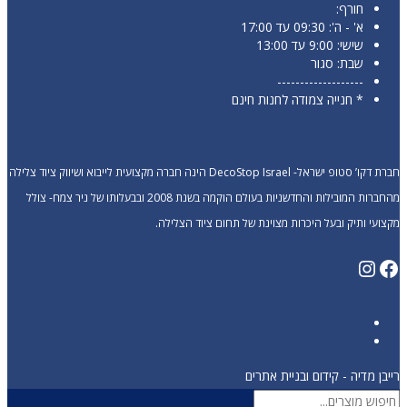
חורף:
א' - ה': 09:30 עד 17:00
שישי: 9:00 עד 13:00
שבת: סגור
-------------------
* חנייה צמודה לחנות חינם
חברת דקו’ סטופ ישראל- DecoStop Israel הינה חברה מקצועית לייבוא ושיווק ציוד צלילה
מהחברות המובילות והחדשניות בעולם הוקמה בשנת 2008 ובבעלותו של ניר צמח- צולל
מקצועי ותיק ובעל היכרות מצוינת של תחום ציוד הצלילה.
Instagram
Facebook
רייבן מדיה - קידום ובניית אתרים
Products