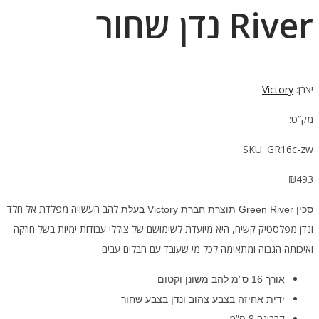
River נדן שחור
יצרן:
Victory
מק”ט:
SKU:
GR16c-zw
₪
493
להב העשויה מפלדת אל חלד
סכין Green River תוצרת חברת Victory בעלת
ונדן מפלסטיק קשיח, היא מיועדת לשימושם של צוללי עבודות ימיות בשל חוזקה
ואיכותה הגבוה ומתאימה לכל מי שעובד עם חבלים עבים
אורך 16 ס”מ להב משונן וקטום
ידית אחיזה בצבע צהוב ונדן בצבע שחור
קרבינה 8 ס”מ