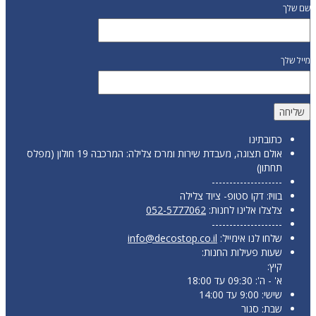
שם שלך
מייל שלך
כתובתינו
אולם תצוגה, מעבדת שירות ומרכז צלילה: המרכבה 19 חולון (מפלס
תחתון)
--------------------
בוויז: דקו סטופ- ציוד צלילה
צלצלו אלינו לחנות:
052-5777062
--------------------
שלחו לנו אימייל:
info@decostop.co.il
שעות פעילות החנות:
קיץ:
א' - ה': 09:30 עד 18:00
שישי: 9:00 עד 14:00
שבת: סגור