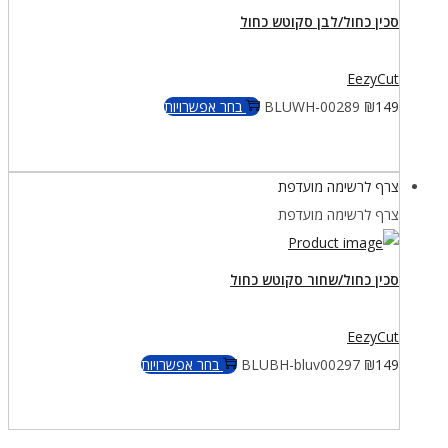
לבחור
סכין כחול/לבן סקוטש כחול
את
האפשרויות
EezyCut
בעמוד
למוצר
149
₪
BLUWH-00289
בחר אפשרויות
המוצר
זה
יש
צרף לרשימה מועדפת
מספר
צרף לרשימה מועדפת
סוגים.
ניתן
לבחור
סכין כחול/שחור סקוטש כחול
את
האפשרויות
EezyCut
בעמוד
למוצר
149
₪
BLUBH-bluv00297
בחר אפשרויות
המוצר
זה
יש
מספר