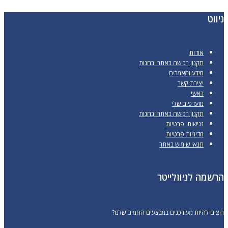
סוגים.
ניווט
ניתן
לבחור
אודות
את
תקנון רכישה באתר ובחנות
האפשרויות
מידע ומאמרים
יצירת קשר
בעמוד
ראשי
המוצר
מועדפים שלי
תקנון רכישה באתר ובחנות
נגישות ופרטיות
מדיניות פרטיות
תנאי שימוש באתר
הרשמה לניוזלייטר
רוצים להיות מעודכנים במבצעים החמים שלנו?