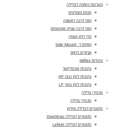
מערכות נשימה לצלילה
סטים מומלצים
וסת דרגה ראשונה
וסת דרגה שנייה ואקטופוס
מדי לחץ ועומק
וסתים ל- Side Mount
אביזרים נלווים
צינורות Miflex
צינורות אינפלייטור
צינורות לחץ גבוה HP
צינורות לחץ נמוך LP
סנפירי צלילה
סנפירי צלילה
סקוטרים לצלילה וחילוץ
סקוטרים לצלילה DiveXtras
סקוטרים לצלילה Lefeet