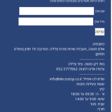
רוצים להיות מעודכנים במבצעים החמים שלנו?
שם שלך
מייל שלך
כתובתינו
אולם תצוגה, מעבדת שירות ומרכז צלילה: המרכבה 19 חולון (מפלס
תחתון)
--------------------
בוויז: דקו סטופ- ציוד צלילה
צלצלו אלינו לחנות:
052-5777062
--------------------
שלחו לנו אימייל:
info@decostop.co.il
שעות פעילות החנות:
קיץ:
א' - ה': 09:30 עד 18:00
שישי: 9:00 עד 14:00
שבת: סגור
חורף: