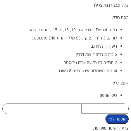
צולל ובכל דרגת צלילה
הסט כולל:
בלדר Donut למיכל אחד 10, 13, או 15 ליטר וכל צבע
לוח גב 3 מ”מ 2.1 ק”ג SS כולל רתמת DIR מתכווננת
ריפוד H ללוח גב
6 ברגים לריפוד SS/ דלרין
2 חבקים למיכל עם אבזם נירוסטה
זוג כיסי משקולות אינטגרלים 8 פאונד
אופציונלי:
כיסי אחסון
כמות
של
הוספה לסל
סט
צרף לרשימה מועדפת