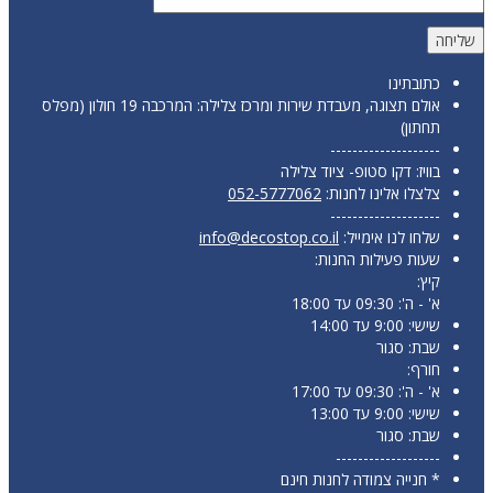
כתובתינו
אולם תצוגה, מעבדת שירות ומרכז צלילה: המרכבה 19 חולון (מפלס
תחתון)
--------------------
בוויז: דקו סטופ- ציוד צלילה
צלצלו אלינו לחנות:
052-5777062
--------------------
שלחו לנו אימייל:
info@decostop.co.il
שעות פעילות החנות:
קיץ:
א' - ה': 09:30 עד 18:00
שישי: 9:00 עד 14:00
שבת: סגור
חורף:
א' - ה': 09:30 עד 17:00
שישי: 9:00 עד 13:00
שבת: סגור
-------------------
* חנייה צמודה לחנות חינם