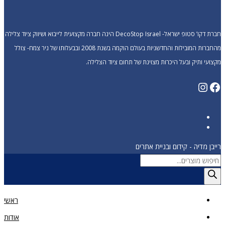
חברת דקו’ סטופ ישראל- DecoStop Israel הינה חברה מקצועית לייבוא ושיווק ציוד צלילה
מהחברות המובילות והחדשניות בעולם הוקמה בשנת 2008 ובבעלותו של ניר צמח- צולל
מקצועי ותיק ובעל היכרות מצוינת של תחום ציוד הצלילה.
Instagram
Facebook
רייבן מדיה - קידום ובניית אתרים
Products
search
ראשי
אודות