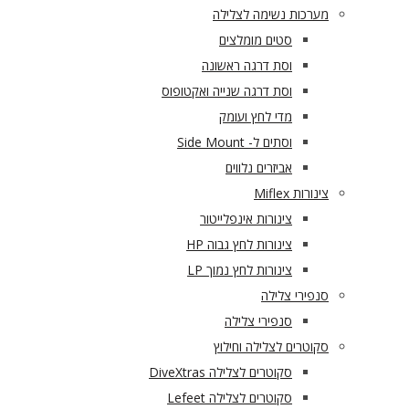
מערכות נשימה לצלילה
סטים מומלצים
וסת דרגה ראשונה
וסת דרגה שנייה ואקטופוס
מדי לחץ ועומק
וסתים ל- Side Mount
אביזרים נלווים
צינורות Miflex
צינורות אינפלייטור
צינורות לחץ גבוה HP
צינורות לחץ נמוך LP
סנפירי צלילה
סנפירי צלילה
סקוטרים לצלילה וחילוץ
סקוטרים לצלילה DiveXtras
סקוטרים לצלילה Lefeet