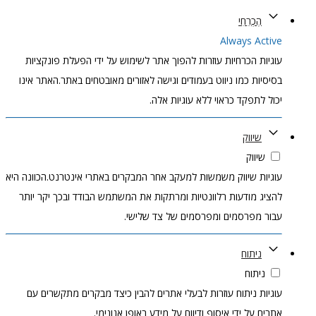
הֶכְרֵחִי
Always Active
עוגיות הכרחיות עוזרות להפוך אתר לשימוש על ידי הפעלת פונקציות
בסיסיות כמו ניווט בעמודים וגישה לאזורים מאובטחים באתר.האתר אינו
יכול לתפקד כראוי ללא עוגיות אלה.
שיווק
שיווק
עוגיות שיווק משמשות למעקב אחר המבקרים באתרי אינטרנט.הכוונה היא
להציג מודעות רלוונטיות ומרתקות את המשתמש הבודד ובכך יקר יותר
עבור מפרסמים ומפרסמים של צד שלישי.
ניתוח
ניתוח
עוגיות ניתוח עוזרות לבעלי אתרים להבין כיצד מבקרים מתקשרים עם
אתרים על ידי איסוף ודיווח על מידע באופן אנונימי.