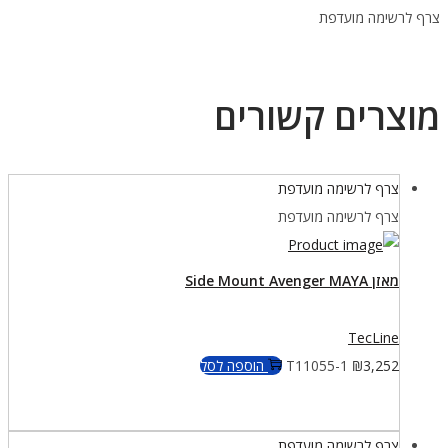
4-
צרף לרשימה מועדפת
מאזן
Donut
למיכל
מוצרים קשורים
אחד
רתמה
DIR
צרף לרשימה מועדפת
מתכווננת
צרף לרשימה מועדפת
וכיסי
משקולות
מאזן Side Mount Avenger MAYA
TecLine
3,252
₪
T11055-1
הוספה לסל
צרף לרשימה מועדפת