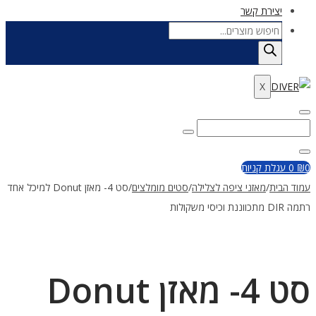
יצירת קשר
Products
search
X
Enter
Search
Search
Keyword
for:
Close
0
₪
0
עגלת קניות
עמוד הבית
/
מאזני ציפה לצלילה
/
סטים מומלצים
/
סט 4- מאזן Donut למיכל אחד
רתמה DIR מתכווננת וכיסי משקולות
סט 4- מאזן Donut