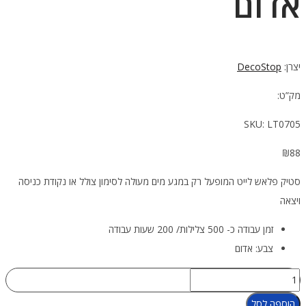
אדום
יצרן:
DecoStop
מק”ט:
SKU:
LT0705
₪
88
סטיק פלאש לייט המופעל רק במגע מים מעולה לסימון צולל או נקודת כניסה
ויצאה
זמן עבודה כ- 500 צלילות/ 200 שעות עבודה
צבע: אדום
כמות
של
הוספה לסל