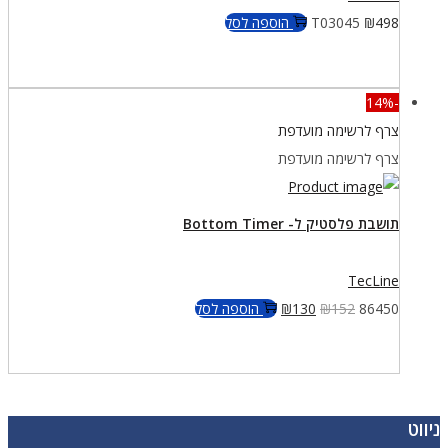
498
₪
T03045
הוספה לסל
-14%
צרף לרשימה מועדפת
צרף לרשימה מועדפת
תושבת פלסטיק ל- Bottom Timer
TecLine
המחיר
המחיר
86450
152
₪
130
₪
הוספה לסל
המקורי
הנוכחי
היה:
הוא:
₪130.
₪152.
ניווט