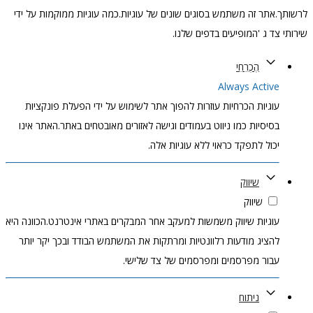
לרשותך.אתר זה משתמש בסוגים שונים של עוגיות.כמה עוגיות ממוקמות על ידי
שירותי צד ג 'המופיעים בדפים שלנו.
הֶכְרֵחִי
Always Active
עוגיות הכרחיות עוזרות להפוך אתר לשימוש על ידי הפעלת פונקציות
בסיסיות כמו ניווט בעמודים וגישה לאזורים מאובטחים באתר.האתר אינו
יכול לתפקד כראוי ללא עוגיות אלה.
שיווק
שיווק
עוגיות שיווק משמשות למעקב אחר המבקרים באתרי אינטרנט.הכוונה היא
להציג מודעות רלוונטיות ומרתקות את המשתמש הבודד ובכך יקר יותר
עבור מפרסמים ומפרסמים של צד שלישי.
ניתוח