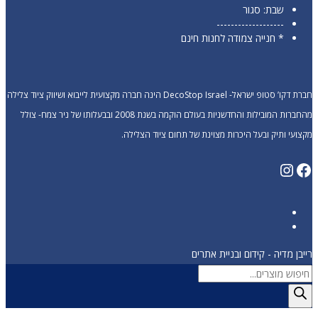
שבת: סגור
-------------------
* חנייה צמודה לחנות חינם
חברת דקו’ סטופ ישראל- DecoStop Israel הינה חברה מקצועית לייבוא ושיווק ציוד צלילה
מהחברות המובילות והחדשניות בעולם הוקמה בשנת 2008 ובבעלותו של ניר צמח- צולל
מקצועי ותיק ובעל היכרות מצוינת של תחום ציוד הצלילה.
Instagram
Facebook
רייבן מדיה - קידום ובניית אתרים
Products
search