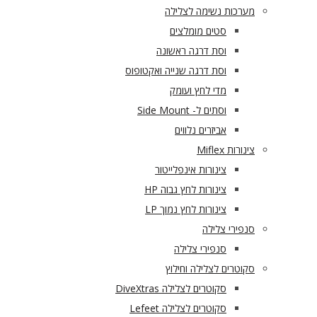
מערכות נשימה לצלילה
סטים מומלצים
וסת דרגה ראשונה
וסת דרגה שנייה ואקטופוס
מדי לחץ ועומק
וסתים ל- Side Mount
אביזרים נלווים
צינורות Miflex
צינורות אינפלייטור
צינורות לחץ גבוה HP
צינורות לחץ נמוך LP
סנפירי צלילה
סנפירי צלילה
סקוטרים לצלילה וחילוץ
סקוטרים לצלילה DiveXtras
סקוטרים לצלילה Lefeet