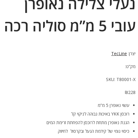
נעלי צלילה נאופרן
עובי 5 מ”מ סוליה רכה
יצרן:
TecLine
מק”ט:
SKU:
T80001-X
₪
228
עשוי נאופרן 5 מ”מ
רוכסן YKK באיכות גבוהה לניקוי קל
הגנת נאופרן מתחת לרוכסן להפחתת זרימת המים
כיסוי גומי של קידמת הנעל ובקרסול לחיזוק