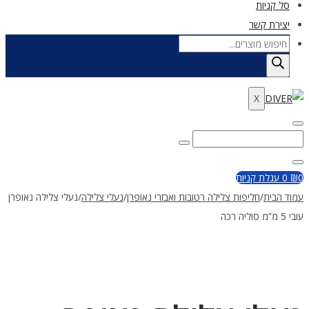
סל קניות
יצירת קשר
Products
search
X
Enter
Search
Search
Keyword
for:
Close
0
₪
0
עגלת קניות
עמוד הבית
/
חליפות צלילה רטובות ואבזרי נאופרן
/
נעלי צלילה
/
נעלי צלילה נאופרן
עובי 5 מ”מ סוליה רכה