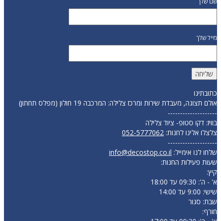
שם שלך
מייל שלך
כתובתינו
אולם תצוגה, מעבדת שירות ומרכז צלילה: המרכבה 19 חולון (מפלס תחתון)
--------------------
בוויז: דקו סטופ- ציוד צלילה
צלצלו אלינו לחנות:
052-5777062
--------------------
שלחו לנו אימייל:
info@decostop.co.il
שעות פעילות החנות:
קיץ:
א' - ה': 09:30 עד 18:00
שישי: 9:00 עד 14:00
שבת: סגור
חורף: