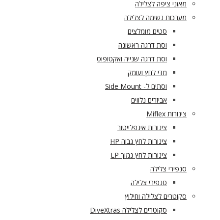
מאזני ציפה לצלילה
מערכות נשימה לצלילה
סטים מומלצים
וסת דרגה ראשונה
וסת דרגה שנייה ואקטופוס
מדי לחץ ועומק
וסתים ל- Side Mount
אביזרים נלווים
צינורות Miflex
צינורות אינפלייטור
צינורות לחץ גבוה HP
צינורות לחץ נמוך LP
סנפירי צלילה
סנפירי צלילה
סקוטרים לצלילה וחילוץ
סקוטרים לצלילה DiveXtras