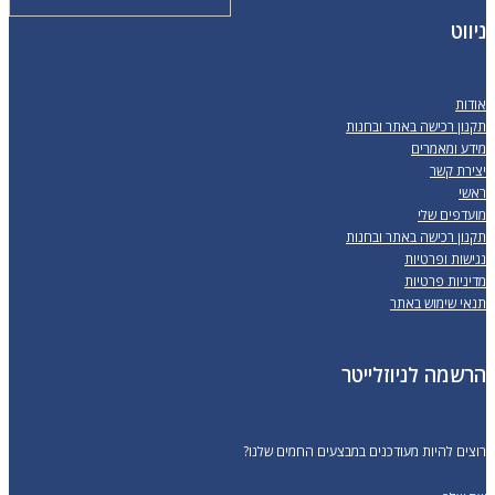
זה
היה:
הוא:
ניווט
יש
₪1,241.
₪930.
מספר
סוגים.
אודות
תקנון רכישה באתר ובחנות
ניתן
מידע ומאמרים
לבחור
יצירת קשר
את
ראשי
מועדפים שלי
האפשרויות
תקנון רכישה באתר ובחנות
בעמוד
נגישות ופרטיות
מדיניות פרטיות
המוצר
תנאי שימוש באתר
הרשמה לניוזלייטר
רוצים להיות מעודכנים במבצעים החמים שלנו?