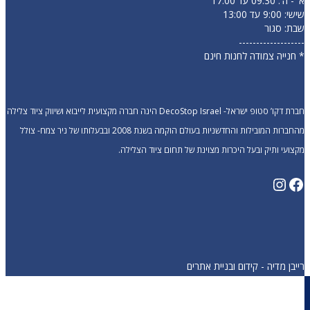
א' - ה': 09:30 עד 17:00
שישי: 9:00 עד 13:00
שבת: סגור
-------------------
* חנייה צמודה לחנות חינם
חברת דקו’ סטופ ישראל- DecoStop Israel הינה חברה מקצועית לייבוא ושיווק ציוד צלילה
מהחברות המובילות והחדשניות בעולם הוקמה בשנת 2008 ובבעלותו של ניר צמח- צולל
מקצועי ותיק ובעל היכרות מצוינת של תחום ציוד הצלילה.
Instagram
Facebook
רייבן מדיה - קידום ובניית אתרים