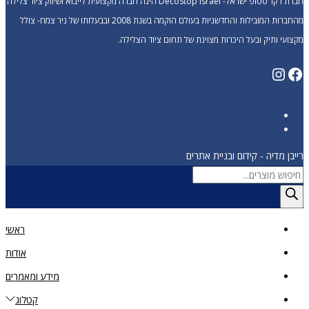
חברת דקו’ סטופ ישראל- DecoStop Israel הינה חברה מקצועית לייבוא ושיווק ציוד צלילה
מהחברות המובילות והחדשניות בעולם הוקמה בשנת 2008 ובבעלותו של ניר צמח- צולל
מקצועי ותיק ובעל היכרות מצוינת של תחום ציוד הצלילה.
Instagram
Facebook
רייבן מדיה - קידום ובניית אתרים
Products
search
ראשי
אודות
מידע ומאמרים
קטלוג