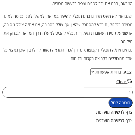
המראה, הרם את ידך לפנים וצפה בנעשה מסביב.
ישנם עוד לא מעט מקרים בהם תוכל/י להיעזר במראה, למשל: לפני כניסה למים
מסירה בגלגול, תוכל/י להסתכל שהאין אף צולל בסביבה; אם את/ה צולל מסירה,
או שומע/ת סירה שעוברת מעליך, תוכל/י להביט למעלה דרך המראה ולבדוק את
מיקומה.
גם אם את/ה מוביל/ת קבוצות/ מדריך/כה, המראה תעזור לך להבין איכן נמצא כל
אחד מהצוללים בקבוצה בקלות ובנוחות.
צבע
Clear
כמות
של
הוספה לסל
מראה
צרף לרשימה מועדפת
לצולל
צרף לרשימה מועדפת