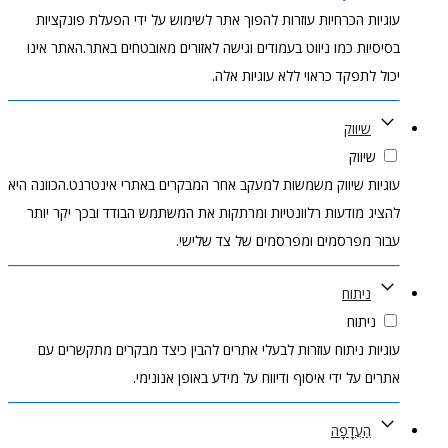
עוגיות הכרחיות עוזרות להפוך אתר לשימוש על ידי הפעלת פונקציות
בסיסיות כמו ניווט בעמודים וגישה לאזורים מאובטחים באתר.האתר אינו
יכול לתפקד כראוי ללא עוגיות אלה.
שיווק
שיווק
עוגיות שיווק משמשות למעקב אחר המבקרים באתרי אינטרנט.הכוונה היא
להציג מודעות רלוונטיות ומרתקות את המשתמש הבודד ובכך יקר יותר
עבור מפרסמים ומפרסמים של צד שלישי.
ניתוח
ניתוח
עוגיות ניתוח עוזרות לבעלי אתרים להבין כיצד מבקרים מתקשרים עם
אתרים על ידי איסוף ודיווח על מידע באופן אנונימי.
הַעֲדָפָה