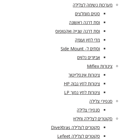
מערכות נשימה לצלילה
סטים מומלצים
וסת דרגה ראשונה
וסת דרגה שנייה ואקטופוס
מדי לחץ ועומק
וסתים ל- Side Mount
אביזרים נלווים
צינורות Miflex
צינורות אינפלייטור
צינורות לחץ גבוה HP
צינורות לחץ נמוך LP
סנפירי צלילה
סנפירי צלילה
סקוטרים לצלילה וחילוץ
סקוטרים לצלילה DiveXtras
סקוטרים לצלילה Lefeet