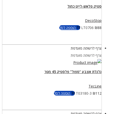
סטיק פלאש-לייט כחול
DecoStop
88
₪
LT0706
הוספה לסל
צרף לרשימה מועדפת
צרף לרשימה מועדפת
גלגלת אצבע “ספול” פלסטיק 45 מטר
TecLine
112
₪
T03180-3
הוספה לסל
צרף לרשימה מועדפת