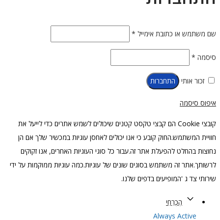
חובה
שם משתמש או כתובת אימייל
*
חובה
סיסמה
*
זכור אותי
התחברות
איפוס סיסמה
קובצי Cookie הם קבצי טקסט קטנים שיכולים לשמש אתרים כדי לייעל את
חוויית המשתמש.החוק קובע כי אנו יכולים לאחסן עוגיות במכשיר שלך אם הן
נחוצות בהחלט להפעלת אתר זה.עבור כל סוגי העוגיות האחרים, אנו זקוקים
לרשותך.אתר זה משתמש בסוגים שונים של עוגיות.כמה עוגיות ממוקמות על ידי
שירותי צד ג 'המופיעים בדפים שלנו.
הֶכְרֵחִי
Always Active