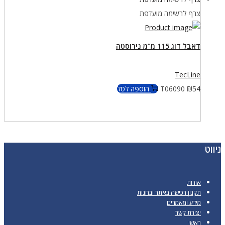
צרף לרשימה מועדפת
דאבל דוג 115 מ”מ נירוסטה
TecLine
54
₪
T06090
הוספה לסל
ניווט
אודות
תקנון רכישה באתר ובחנות
מידע ומאמרים
יצירת קשר
ראשי