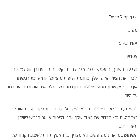
יצרן:
DecoStop
מק”ט:
SKU:
N/A
₪
109
כלי עזר חשוב(!) המאפשר לכל צולל להיות בקשר תמידי עם בן הזוג לצלילה
ולבחון את הציוד האישי שלך כדוגמת דליפות מהמיכל או מערכת הנשימה.
אין לנו ספק שתוך מספר צלילות תבין כמה חשוב כלי העזר הזה וכמה היה חסר
עד היום!
למעשה, בכל שלב בצלילה תוכל/י לעקוב ולדעת היכן ממוקם בן/ בת הזוג שלך
לצלילה, תוכל/י לבדוק את הציוד שלך אחרי דליפות או אם הכריש ליוויתן
מאחוריך….
השימוש במראה ממש פשוט ולא מצריך כל מאמץ תודות לעיצוב הקמור של