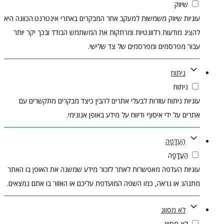
שיווק
עוגיות שיווק משמשות למעקב אחר המבקרים באתרי אינטרנט.הכוונה היא
להציג מודעות רלוונטיות ומרתקות את המשתמש הבודד ובכך יקר יותר
עבור מפרסמים ומפרסמים של צד שלישי.
ניתוח
ניתוח
עוגיות ניתוח עוזרות לבעלי אתרים להבין כיצד מבקרים מתקשרים עם
אתרים על ידי איסוף ודיווח על מידע באופן אנונימי.
הַעֲדָפָה
הַעֲדָפָה
עוגיות העדפה מאפשרות לאתר לזכור מידע שמשנה את האופן בו האתר
מתנהג או נראה, כמו השפה המועדפת עליכם או האזור בו אתם נמצאים.
לא מסווג
לא מסווג