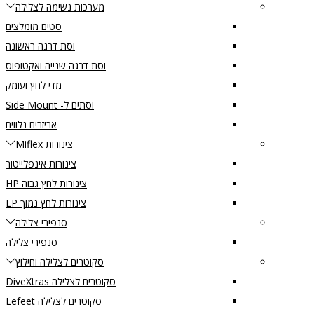
מערכות נשימה לצלילה
סטים מומלצים
וסת דרגה ראשונה
וסת דרגה שנייה ואקטופוס
מדי לחץ ועומק
וסתים ל- Side Mount
אביזרים נלווים
צינורות Miflex
צינורות אינפלייטור
צינורות לחץ גבוה HP
צינורות לחץ נמוך LP
סנפירי צלילה
סנפירי צלילה
סקוטרים לצלילה וחילוץ
סקוטרים לצלילה DiveXtras
סקוטרים לצלילה Lefeet