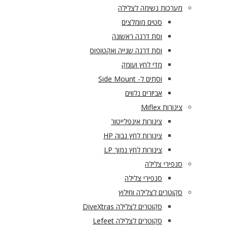
מערכות נשימה לצלילה
סטים מומלצים
וסת דרגה ראשונה
וסת דרגה שנייה ואקטופוס
מדי לחץ ועומק
וסתים ל- Side Mount
אביזרים נלווים
צינורות Miflex
צינורות אינפלייטור
צינורות לחץ גבוה HP
צינורות לחץ נמוך LP
סנפירי צלילה
סנפירי צלילה
סקוטרים לצלילה וחילוץ
סקוטרים לצלילה DiveXtras
סקוטרים לצלילה Lefeet