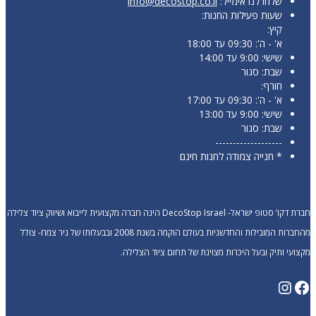
שלחו לנו אימייל:
info@decostop.co.il
שעות פעילות החנות:
קיץ:
א' - ה': 09:30 עד 18:00
שישי: 9:00 עד 14:00
שבת: סגור
חורף:
א' - ה': 09:30 עד 17:00
שישי: 9:00 עד 13:00
שבת: סגור
-------------------
* חנייה צמודה לחנות חינם
חברת דקו’ סטופ ישראל- DecoStop Israel הינה חברה מקצועית לייבוא ושיווק ציוד צלילה
מהחברות המובילות והחדשניות בעולם הוקמה בשנת 2008 ובבעלותו של ניר צמח- צולל
מקצועי ותיק ובעל היכרות מצוינת של תחום ציוד הצלילה.
Instagram
Facebook