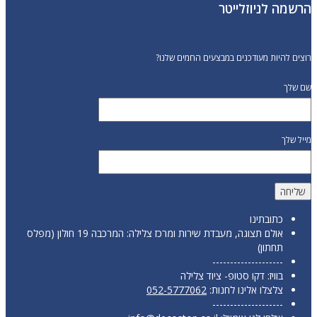
הרשמה לניוזלייטר
רוצים להיות מעודכנים במבצעים החמים שלנו?
שם שלך
מייל שלך
כתובתינו
אולם תצוגה, מעבדת שירות ומרכז צלילה: המרכבה 19 חולון (מפלס
תחתון)
--------------------
בוויז: דקו סטופ- ציוד צלילה
צלצלו אלינו לחנות:
052-5777062
--------------------