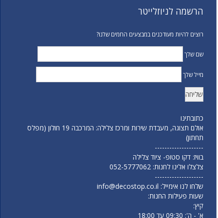
הרשמה לניוזלייטר
רוצים להיות מעודכנים במבצעים החמים שלנו?
שם שלך
מייל שלך
כתובתינו
אולם תצוגה, מעבדת שירות ומרכז צלילה: המרכבה 19 חולון (מפלס
תחתון)
--------------------
בוויז: דקו סטופ- ציוד צלילה
צלצלו אלינו לחנות:
052-5777062
--------------------
שלחו לנו אימייל:
info@decostop.co.il
שעות פעילות החנות:
קיץ:
א' - ה': 09:30 עד 18:00