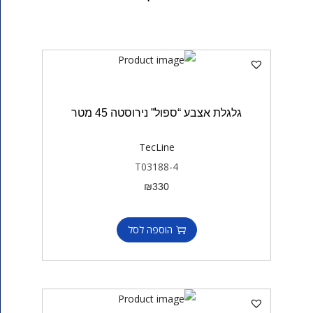
גלגלת אצבע “ספול” נירוסטה 45 מטר
TecLine
T03188-4
₪
330
הוספה לסל