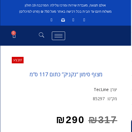
אולם תצוגה, מעבדת שירות ומרכז צלילה: המרכבה 19 חולון
משלוח חינם עד הבית בכל רכישה באתר מעל 750 ₪ (פרט למיכלים)
0
מבצע!
מצוף סימון “נקניק” כתום 117 ס”מ
יצרן:
TecLine
85297
מק”ט:
₪
290
₪
317