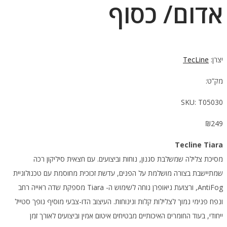
אדום/ כסוף
יצרן:
TecLine
מק”ט:
SKU:
T05030
₪
249
Tecline Tiara
מסיכת צלילה שמשלבת סגנון, נוחות וביצועים. עם חצאית סיליקון רכה
שמתיישבת בצורה מושלמת על הפנים, עדשת זכוכית מחוסמת עם טכנולוגיית
AntiFog, ורצועת ניאופרן נוחה לשימוש ה- Tiara מספקת שדה ראייה רחב
ונפח פנימי נמוך לצלילות קלות ונינוחות. העיצוב הדו-צבעי מוסיף נופך סטייל
ייחודי, בעוד החומרים האיכותיים מבטיחים איטום אמין וביצועים לאורך זמן