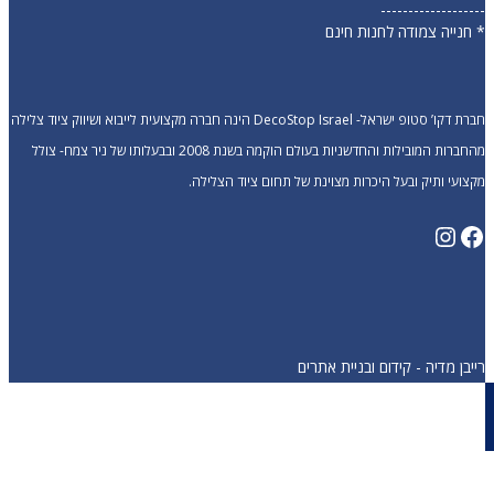
-------------------
* חנייה צמודה לחנות חינם
חברת דקו’ סטופ ישראל- DecoStop Israel הינה חברה מקצועית לייבוא ושיווק ציוד צלילה
מהחברות המובילות והחדשניות בעולם הוקמה בשנת 2008 ובבעלותו של ניר צמח- צולל
מקצועי ותיק ובעל היכרות מצוינת של תחום ציוד הצלילה.
Instagram
Facebook
רייבן מדיה - קידום ובניית אתרים