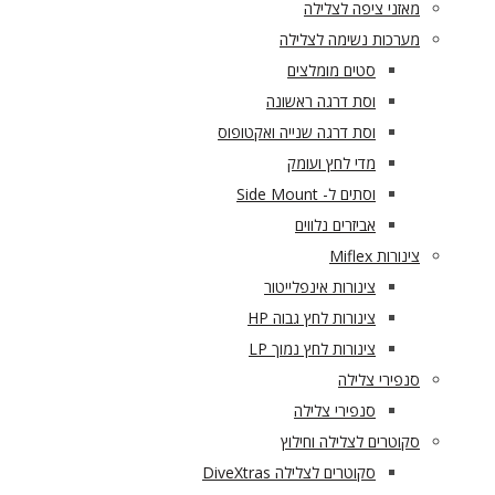
מאזני ציפה לצלילה
מערכות נשימה לצלילה
סטים מומלצים
וסת דרגה ראשונה
וסת דרגה שנייה ואקטופוס
מדי לחץ ועומק
וסתים ל- Side Mount
אביזרים נלווים
צינורות Miflex
צינורות אינפלייטור
צינורות לחץ גבוה HP
צינורות לחץ נמוך LP
סנפירי צלילה
סנפירי צלילה
סקוטרים לצלילה וחילוץ
סקוטרים לצלילה DiveXtras