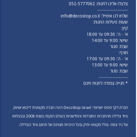
צלצלו אלינו לחנות:
052-5777062
--------------------
שלחו לנו אימייל:
info@decostop.co.il
שעות פעילות החנות:
קיץ:
א' - ה': 09:30 עד 18:00
שישי: 9:00 עד 14:00
שבת: סגור
חורף:
א' - ה': 09:30 עד 17:00
שישי: 9:00 עד 13:00
שבת: סגור
-------------------
* חנייה צמודה לחנות חינם
חברת דקו’ סטופ ישראל- DecoStop Israel הינה חברה מקצועית לייבוא ושיווק
ציוד צלילה מהחברות המובילות והחדשניות בעולם הוקמה בשנת 2008 ובבעלותו
של ניר צמח- צולל מקצועי ותיק ובעל היכרות מצוינת של תחום ציוד הצלילה.