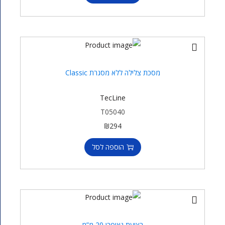
מסכת צלילה ללא מסגרת Classic
TecLine
T05040
₪
294
הוספה לסל
רצועת נאופרן 20 מ”מ