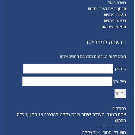
מועדפים שלי
תקנון רכישה באתר ובחנות
נגישות ופרטיות
מדיניות פרטיות
תנאי שימוש באתר
הרשמה לניוזלייטר
רוצים להיות מעודכנים במבצעים החמים שלנו?
שם שלך
מייל שלך
כתובתינו
אולם תצוגה, מעבדת שירות ומרכז צלילה: המרכבה 19 חולון (מפלס
תחתון)
--------------------
בוויז: דקו סטופ- ציוד צלילה