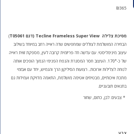
₪
365
מסיכת צלילה
Tecline Frameless Super View
(דגם
T05061
)
הבחירה המושלמת לצוללים שמחפשים שדה ראייה רחב במיוחד בשילוב
עיצוב מינימליסטי. עם עדשה חד-פריזמית קרובה לעין, מספקת זווית ראייה
של כ-170°. העיצוב חסר המסגרת והנפח הפנימי הנמוך הופכים אותה
לנוחה לצלילות ארוכות.. רצועות הסיליקון הרך והגמיש, יחד עם אבזמי
מתכת איכותיים, מבטיחים אטימה מושלמת, התאמה מדויקת ועמידות גם
בתנאים תובעניים.
* צבעים: לבן, כתום, שחור
צבע