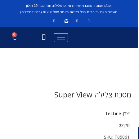
אולם תצוגה, מעבדת שירות ומרכז צלילה: המרכבה 19 חולון
משלוח חינם עד הבית בכל רכישה באתר מעל 750 ₪ (פרט למיכלים)
0
מסכת צלילה Super View
יצרן:
TecLine
מק”ט:
SKU:
T05061