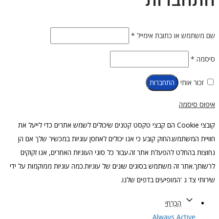
חובה
שם משתמש או כתובת אימייל
*
חובה
סיסמה
*
זכור אותי
התחברות
איפוס סיסמה
קובצי Cookie הם קבצי טקסט קטנים שיכולים לשמש אתרים כדי לייעל את
חוויית המשתמש.החוק קובע כי אנו יכולים לאחסן עוגיות במכשיר שלך אם הן
נחוצות בהחלט להפעלת אתר זה.עבור כל סוגי העוגיות האחרים, אנו זקוקים
לרשותך.אתר זה משתמש בסוגים שונים של עוגיות.כמה עוגיות ממוקמות על ידי
שירותי צד ג 'המופיעים בדפים שלנו.
הֶכְרֵחִי
Always Active