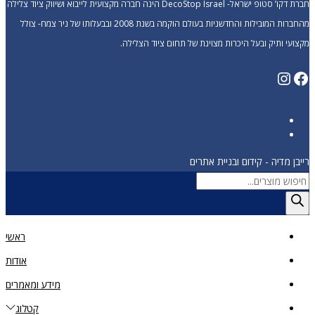
חברת דקו’ סטופ ישראל- DecoStop Israel הינה חברה מקצועית לייבוא ושיווק ציוד צלילה
מהחברות המובילות והחדשניות בעולם הוקמה בשנת 2008 ובבעלותו של ניר צמח- צולל
מקצועי ותיק ובעל היכרות מצוינת של תחום ציוד הצלילה.
Instagram
Facebook
רייבן מדיה - קידום ובניית אתרים
Products
search
ראשי
אודות
מידע ומאמרים
קטלוג