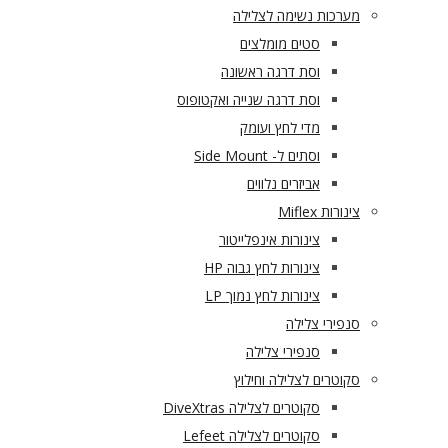
מערכות נשימה לצלילה
סטים מומלצים
וסת דרגה ראשונה
וסת דרגה שנייה ואקטופוס
מדי לחץ ועומק
וסתים ל- Side Mount
אביזרים נלווים
צינורות Miflex
צינורות אינפלייטור
צינורות לחץ גבוה HP
צינורות לחץ נמוך LP
סנפירי צלילה
סנפירי צלילה
סקוטרים לצלילה וחילוץ
סקוטרים לצלילה DiveXtras
סקוטרים לצלילה Lefeet