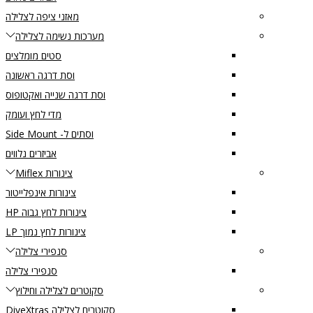
מאזני ציפה לצלילה
מערכות נשימה לצלילה
סטים מומלצים
וסת דרגה ראשונה
וסת דרגה שנייה ואקטופוס
מדי לחץ ועומק
וסתים ל- Side Mount
אביזרים נלווים
צינורות Miflex
צינורות אינפלייטור
צינורות לחץ גבוה HP
צינורות לחץ נמוך LP
סנפירי צלילה
סנפירי צלילה
סקוטרים לצלילה וחילוץ
סקוטרים לצלילה DiveXtras