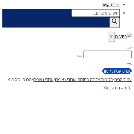
יצירת קשר
Products
search
X
Enter
Search
Search
Keyword
for:
Close
0
₪
0
עגלת קניות
עמוד הבית
/
חליפות צלילה רטובות ואבזרי נאופרן
/
אבזרי נאופרן
/
מכנסי כיסים 4
מ”מ – מידה XXL