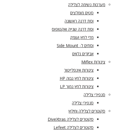
מערכות נשימה לצלילה
סטים מומלצים
וסת דרגה ראשונה
וסת דרגה שנייה ואקטופוס
מדי לחץ ועומק
וסתים ל- Side Mount
אביזרים נלווים
צינורות Miflex
צינורות אינפלייטור
צינורות לחץ גבוה HP
צינורות לחץ נמוך LP
סנפירי צלילה
סנפירי צלילה
סקוטרים לצלילה וחילוץ
סקוטרים לצלילה DiveXtras
סקוטרים לצלילה Lefeet