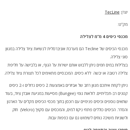
יצרן:
TecLine
מק”ט:
מכנסי כיסים 4 מ”מ לצלילה
מכנסי הכיסים של Tecline הם מערכת אוניברסלית לנשיאת ציוד צלילה במגוון
סוגי צלילה.
בצלילות במים חמים ניתן ללבוש אותם ישירות על הגוף, או בלבישה על חליפת
צלילה רטובה או יבשה ללא כיסים. המכנסיים מתאימים לכל תצורת ציוד צלילה.
ניתן לקחת איתכם מגוון רחב של אביזרים באמצעות 2 כיסים גדולים ו-2 כיסים
קטנים רב-תכליתיים. לולאות גומי (Bungee) מסייעות במניעת אובדן ציוד, בעוד
שתאים נוספים וכיסים פנימיים עם רוכסן בתוך מכסי הכיסים מקלים על הארגון
והסדר. הכיסים כוללים פתחי ניקוז למים, והמכסים עם סקוץ’ (Velcro) חזק
ולשוניות משיכה נוחים לשימוש גם עם כפפות עבות.
חומרי ייצור והתאמה לגוף