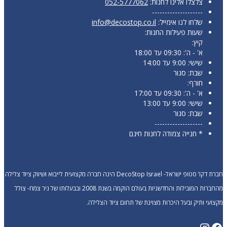
צלצלו אלינו לחנות:
052-5777062
--------------------
שלחו לנו אימייל:
info@decostop.co.il
שעות פעילות החנות:
קיץ:
א' - ה': 09:30 עד 18:00
שישי: 9:00 עד 14:00
שבת: סגור
חורף:
א' - ה': 09:30 עד 17:00
שישי: 9:00 עד 13:00
שבת: סגור
-------------------
* חנייה צמודה לחנות חינם
חברת דקו’ סטופ ישראל- DecoStop Israel הינה חברה מקצועית לייבוא ושיווק ציוד צלילה
מהחברות המובילות והחדשניות בעולם הוקמה בשנת 2008 ובבעלותו של ניר צמח- צולל
מקצועי ותיק ובעל היכרות מצוינת של תחום ציוד הצלילה.
Instagram
Facebook