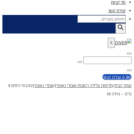
סל קניות
יצירת קשר
Products
search
X
Enter
Search
Search
Keyword
for:
Close
0
₪
0
עגלת קניות
עמוד הבית
/
חליפות צלילה רטובות ואבזרי נאופרן
/
אבזרי נאופרן
/
מכנסי כיסים 4
מ”מ – מידה M