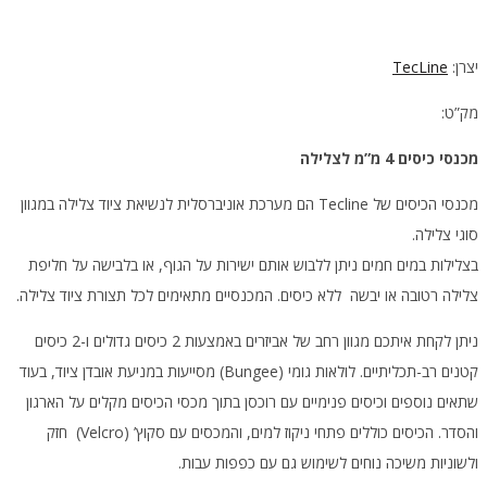
יצרן:
TecLine
מק”ט:
מכנסי כיסים 4 מ”מ לצלילה
מכנסי הכיסים של Tecline הם מערכת אוניברסלית לנשיאת ציוד צלילה במגוון
סוגי צלילה.
בצלילות במים חמים ניתן ללבוש אותם ישירות על הגוף, או בלבישה על חליפת
צלילה רטובה או יבשה ללא כיסים. המכנסיים מתאימים לכל תצורת ציוד צלילה.
ניתן לקחת איתכם מגוון רחב של אביזרים באמצעות 2 כיסים גדולים ו-2 כיסים
קטנים רב-תכליתיים. לולאות גומי (Bungee) מסייעות במניעת אובדן ציוד, בעוד
שתאים נוספים וכיסים פנימיים עם רוכסן בתוך מכסי הכיסים מקלים על הארגון
והסדר. הכיסים כוללים פתחי ניקוז למים, והמכסים עם סקוץ’ (Velcro) חזק
ולשוניות משיכה נוחים לשימוש גם עם כפפות עבות.