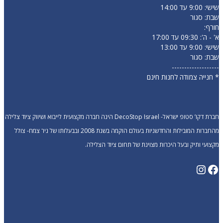
שישי: 9:00 עד 14:00
שבת: סגור
חורף:
א' - ה': 09:30 עד 17:00
שישי: 9:00 עד 13:00
שבת: סגור
-------------------
* חנייה צמודה לחנות חינם
חברת דקו’ סטופ ישראל- DecoStop Israel הינה חברה מקצועית לייבוא ושיווק ציוד צלילה
מהחברות המובילות והחדשניות בעולם הוקמה בשנת 2008 ובבעלותו של ניר צמח- צולל
מקצועי ותיק ובעל היכרות מצוינת של תחום ציוד הצלילה.
Instagram
Facebook