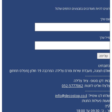
רוצים להיות מעודכנים במבצעים החמים שלנו?
שם שלך
מייל שלך
כתובתינו
אולם תצוגה, מעבדת שירות ומרכז צלילה: המרכבה 19 חולון (מפלס תחתון)
--------------------
בוויז: דקו סטופ- ציוד צלילה
צלצלו אלינו לחנות:
052-5777062
--------------------
שלחו לנו אימייל:
info@decostop.co.il
שעות פעילות החנות:
קיץ:
א' - ה': 09:30 עד 18:00