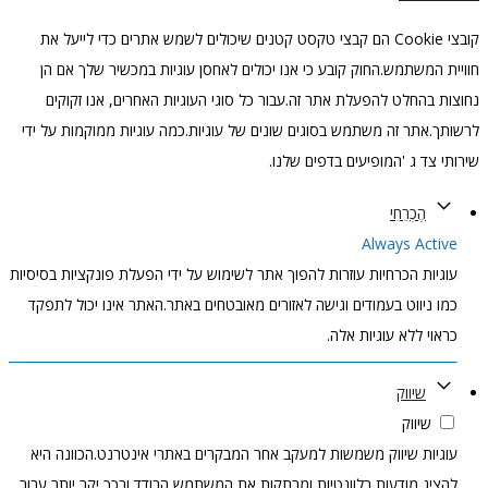
קובצי Cookie הם קבצי טקסט קטנים שיכולים לשמש אתרים כדי לייעל את
חוויית המשתמש.החוק קובע כי אנו יכולים לאחסן עוגיות במכשיר שלך אם הן
נחוצות בהחלט להפעלת אתר זה.עבור כל סוגי העוגיות האחרים, אנו זקוקים
לרשותך.אתר זה משתמש בסוגים שונים של עוגיות.כמה עוגיות ממוקמות על ידי
שירותי צד ג 'המופיעים בדפים שלנו.
הֶכְרֵחִי
Always Active
עוגיות הכרחיות עוזרות להפוך אתר לשימוש על ידי הפעלת פונקציות בסיסיות
כמו ניווט בעמודים וגישה לאזורים מאובטחים באתר.האתר אינו יכול לתפקד
כראוי ללא עוגיות אלה.
שיווק
שיווק
עוגיות שיווק משמשות למעקב אחר המבקרים באתרי אינטרנט.הכוונה היא
להציג מודעות רלוונטיות ומרתקות את המשתמש הבודד ובכך יקר יותר עבור