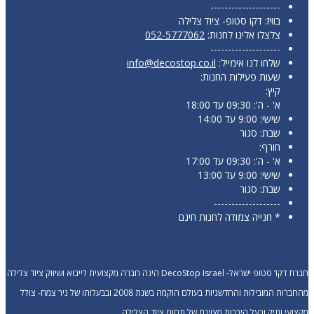
--------------------
בוויז: דקו סטופ- ציוד צלילה
צלצלו אלינו לחנות:
052-5777062
--------------------
שלחו לנו אימייל:
info@decostop.co.il
שעות פעילות החנות:
קיץ:
א' - ה': 09:30 עד 18:00
שישי: 9:00 עד 14:00
שבת: סגור
חורף:
א' - ה': 09:30 עד 17:00
שישי: 9:00 עד 13:00
שבת: סגור
-------------------
* חנייה צמודה לחנות חינם
חברת דקו’ סטופ ישראל- DecoStop Israel הינה חברה מקצועית לייבוא ושיווק ציוד צלילה
מהחברות המובילות והחדשניות בעולם הוקמה בשנת 2008 ובבעלותו של ניר צמח- צולל
מקצועי ותיק ובעל היכרות מצוינת של תחום ציוד הצלילה.