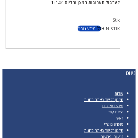
לערבול תערובות חמצן והליום “1-1.5
Stik
H-N-STIK
מידע נוסף
ניווט
אודות
תקנון רכישה באתר ובחנות
מידע ומאמרים
יצירת קשר
ראשי
מועדפים שלי
תקנון רכישה באתר ובחנות
נגישות ופרטיות