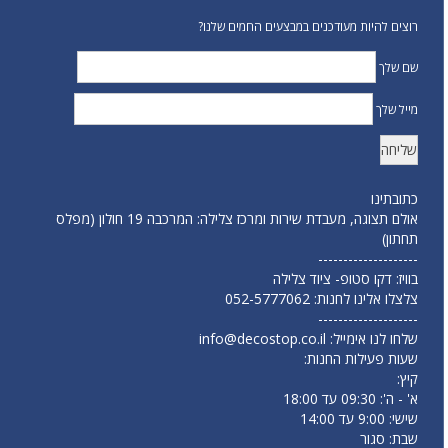
רוצים להיות מעודכנים במבצעים החמים שלנו?
שם שלך
מייל שלך
כתובתינו
אולם תצוגה, מעבדת שירות ומרכז צלילה: המרכבה 19 חולון (מפלס
תחתון)
--------------------
בוויז: דקו סטופ- ציוד צלילה
צלצלו אלינו לחנות:
052-5777062
--------------------
שלחו לנו אימייל:
info@decostop.co.il
שעות פעילות החנות:
קיץ:
א' - ה': 09:30 עד 18:00
שישי: 9:00 עד 14:00
שבת: סגור