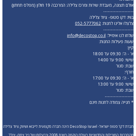
אולם תצוגה, מעבדת שירות ומרכז צלילה: המרכבה 19 חולון (מפלס תחתון)
--------------------
בוויז: דקו סטופ- ציוד צלילה
צלצלו אלינו לחנות:
052-5777062
--------------------
שלחו לנו אימייל:
info@decostop.co.il
שעות פעילות החנות:
קיץ:
א' - ה': 09:30 עד 18:00
שישי: 9:00 עד 14:00
שבת: סגור
חורף:
א' - ה': 09:30 עד 17:00
שישי: 9:00 עד 13:00
שבת: סגור
-------------------
* חנייה צמודה לחנות חינם
חברת דקו’ סטופ ישראל- DecoStop Israel הינה חברה מקצועית לייבוא ושיווק ציוד צלילה
מהחברות המובילות והחדשניות בעולם הוקמה בשנת 2008 ובבעלותו של ניר צמח- צולל