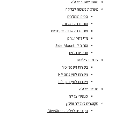
מאזני ציפה לצלילה
מערכות נשימה לצלילה
סטים מומלצים
וסת דרגה ראשונה
וסת דרגה שנייה ואקטופוס
מדי לחץ ועומק
וסתים ל- Side Mount
אביזרים נלווים
צינורות Miflex
צינורות אינפלייטור
צינורות לחץ גבוה HP
צינורות לחץ נמוך LP
סנפירי צלילה
סנפירי צלילה
סקוטרים לצלילה וחילוץ
סקוטרים לצלילה DiveXtras