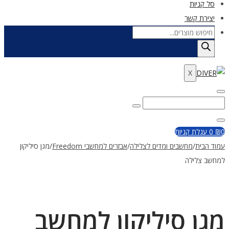
סל קניות
יצירת קשר
Products
search
X
Enter
Search
Search
Keyword
for:
Close
0
₪
0
עגלת קניות
עמוד הבית
/
מחשבים ומדים לצלילה
/
אבזרים למחשבי Freedom
/
מגן סיליקון
למחשב צלילה
מגן סיליקון למחשב