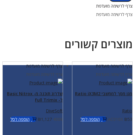
מגן
צרף לרשימה מועדפת
סיליקון
צרף לרשימה מועדפת
למחשב
צלילה
מוצרים קשורים
צרף לרשימה מועדפת
צרף לרשימה מועדפת
צרף לרשימה מועדפת
צרף לרשימה מועדפת
מגן מסך למחשבי Ratio iX3M2
שדרוג תוכנה מ- Basic Nitrox
ל- Full Trimix
DiveSoft
Ratio
53
₪
AC010X
הוספה לסל
4006
1,127
₪
הוספה לסל