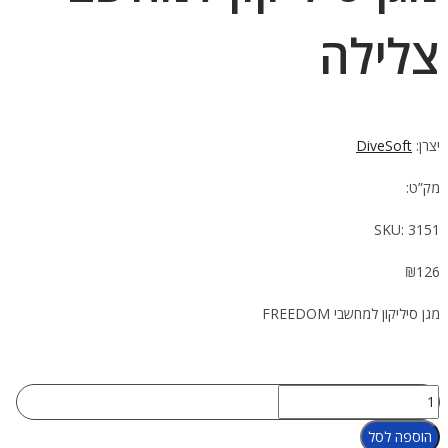
צלילה
יצרן:
DiveSoft
מק”ט:
SKU:
3151
₪
126
מגן סיליקון למחשבי FREEDOM
כמות
של
הוספה לסל