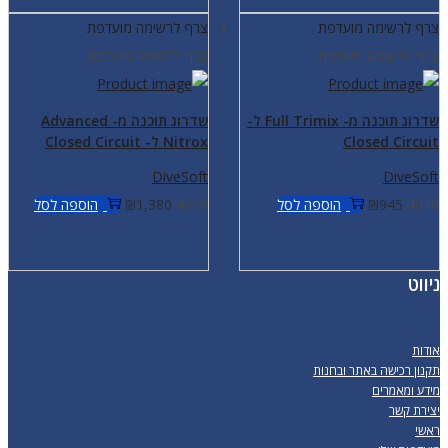
צרף לרשימה מועדפת
צרף לרשימה מועדפת
צרף לרשימה מועדפת
צרף לרשימה מועדפת
שדרוג תוכנה מ- Full Trimix ל-
שדרוג תוכנה מ- Advanced
Closed Circuit
Nitrox ל- Closed Circuit
DiveSoft
DiveSoft
4010
945
₪
הוספה לסל
4009
1,380
₪
הוספה לסל
ניווט
אודות
תקנון רכישה באתר ובחנות
מידע ומאמרים
יצירת קשר
ראשי