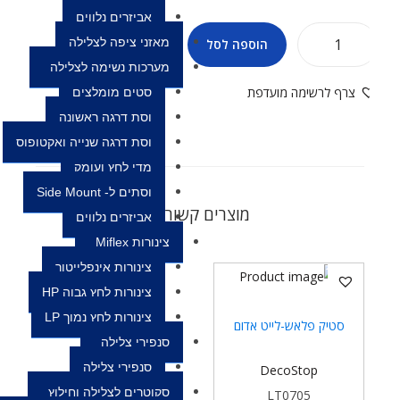
אביזרים נלווים
מאזני ציפה לצלילה
הוספה לסל
מערכות נשימה לצלילה
צרף לרשימה מועדפת
סטים מומלצים
וסת דרגה ראשונה
וסת דרגה שנייה ואקטופוס
מדי לחץ ועומק
וסתים ל- Side Mount
מוצרים קשורים
אביזרים נלווים
צינורות Miflex
צינורות אינפלייטור
צינורות לחץ גבוה HP
צינורות לחץ נמוך LP
סטיק פלאש-לייט אדום
סנפירי צלילה
סנפירי צלילה
DecoStop
סקוטרים לצלילה וחילוץ
LT0705