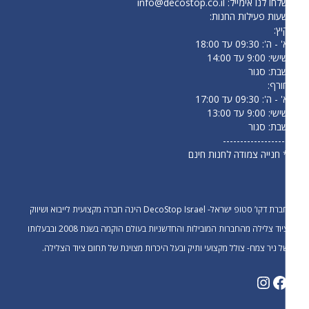
לחו לנו אימייל:
info@decostop.co.il
עות פעילות החנות:
יץ:
- ה': 09:30 עד 18:00
י: 9:00 עד 14:00
בת: סגור
ורף:
- ה': 09:30 עד 17:00
י: 9:00 עד 13:00
בת: סגור
------------------
 חנייה צמודה לחנות חינם
חברת דקו’ סטופ ישראל- DecoStop Israel הינה חברה מקצועית לייבוא ושיווק
ציוד צלילה מהחברות המובילות והחדשניות בעולם הוקמה בשנת 2008 ובבעלותו
ל ניר צמח- צולל מקצועי ותיק ובעל היכרות מצוינת של תחום ציוד הצלילה.