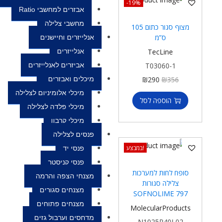
-19%
אבזרים למחשבי Ratio
מחשבי צלילה
מצוף סגור כתום 105
ס”מ
אנלייזרים וחיישנים
אנלייזרים
TecLine
אביזרים לאנלייזרים
T03060-1
מיכלים ואבזרים
₪
290
₪
356
מיכלי אלומיניום לצלילה
הוספה לסל
מיכלי פלדה לצלילה
מיכלי קרבון
פנסים לצלילה
במבצע!
פנסי יד
פנסי קניסטר
סופח לחות למערכות
מצנחי הצפה והרמה
צלילה סגורות
מצנחים סגורים
SOFNOLIME 797
מצנחים פתוחים
MolecularProducts
מדחסים וערבול גזים
N1025P40L02