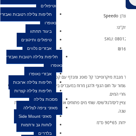
וטיפולים
חליפות צלילה רטובות ואבזרי
צרן:
Speedo
נאופרן
ק”ט:
ביגוד תחתון
SKU:
0801
טיפולים ותיקונים
₪
1
אבזרים נלווים
חליפות צלילה רטובות ואבזרי
נאופרן
אבזרי נאופרן
 מגבת מיקרופייבר קל סופג ומנדף עם קפושון בגזרה רחבה. נועד
חליפות צלילה ארוכות
מור על חום הגוף ולהגן מרוח במעברים בין חללים פתוחים וסגורים, לפני
חליפות צלילה קצרות
חרי המים.
מסכות צלילה
ויין לים/לגולשים/ שוחי מים פתוחים או בריכות לא מקורות בכל עונות
מאזני ציפה לצלילה
נה.
מאזני Side Mount
ת: 65*90 ס”מ
לוחות גב ורתמות
בלדרים