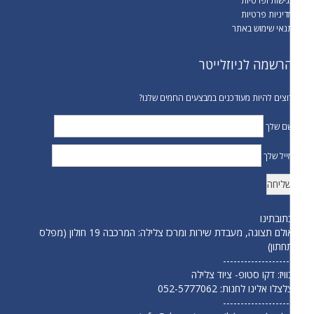
גישות ופרטיות
דיניות פרטיות
נאי שימוש באתר
רשמה לניוזלייטר
וצים להיות מעודכנים במבצעים החמים שלנו?
ם שלך
ייל שלך
תובתינו
אולם תצוגה, מעבדת שירות ומרכז צלילה: המרכבה 19 חולון (מפלס
חתון)
-------------------
וויז: דקו סטופ- ציוד צלילה
לצלו אלינו לחנות:
052-5777062
-------------------