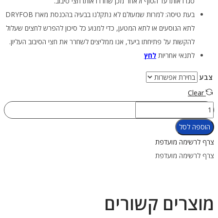
סגרו אותו עד הסוף ולאחר מכן שחררו אותו חצי סיבוב.
בעת טיסה: למרות שמעולם לא נתקלנו בבעיה בהכנסת מארז DRYFOB
לתא הנוסעים או לתא המטען, כדי למנוע כל סיכון להפרש לחצים שעלול
להקשות על פתיחתו ביעד, אנו ממליצים לשחרר את חצי הסיבוב העליון.
לתנאי אחריות
לחץ
צבע
Clear
כמות
של
הוספה לסל
מארז
צרף לרשימה מועדפת
DRYFOB®
צרף לרשימה מועדפת
לשמירה
על
מפתחות
מוצרים קשורים
הרכב
במהלך