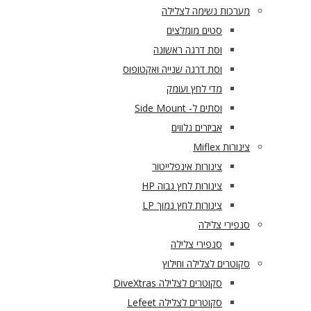
מערכות נשימה לצלילה
סטים מומלצים
וסת דרגה ראשונה
וסת דרגה שנייה ואקטופוס
מדי לחץ ועומק
וסתים ל- Side Mount
אביזרים נלווים
צינורות Miflex
צינורות אינפלייטור
צינורות לחץ גבוה HP
צינורות לחץ נמוך LP
סנפירי צלילה
סנפירי צלילה
סקוטרים לצלילה וחילוץ
סקוטרים לצלילה DiveXtras
סקוטרים לצלילה Lefeet