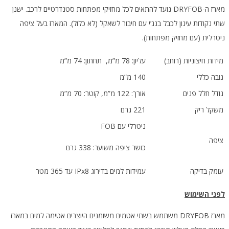
מארז ה-DRYFOB נועד להתאים לכל מחזיקי מפתחות סטנדרטיים לרכב. ישנן
שתי נקודות עיגון לכבל בנג’י עם חיבור לשאקל (לא כלול). המארז בעל ציפה
ניטרלית (עם מחזיק מפתחות).
מידות חיצוניות (רוחב)
עליון: 78 מ”מ, תחתון: 74 מ”מ
גובה כללי
140 מ”מ
גודל חלל פנים
אורך: 122 מ”מ, קוטר: 70 מ”מ
משקל ריק
221 גרם
ניטרלי עם FOB
ציפה
כושר ציפה משוער: 338 גרם
עומק בדיקה
עמידות למים בדירוג IPx8 עד 365 מטר
לפני השימוש
מארז DRYFOB משתמש בשתי אטמים משומנים היוצרים אטימה למים במארז