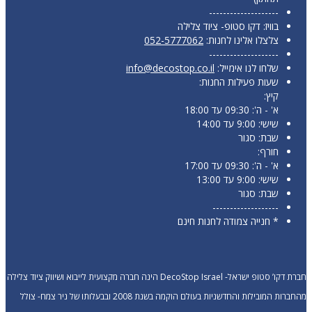
--------------------
בוויז: דקו סטופ- ציוד צלילה
צלצלו אלינו לחנות:
052-5777062
--------------------
שלחו לנו אימייל:
info@decostop.co.il
שעות פעילות החנות:
קיץ:
א' - ה': 09:30 עד 18:00
שישי: 9:00 עד 14:00
שבת: סגור
חורף:
א' - ה': 09:30 עד 17:00
שישי: 9:00 עד 13:00
שבת: סגור
-------------------
* חנייה צמודה לחנות חינם
חברת דקו’ סטופ ישראל- DecoStop Israel הינה חברה מקצועית לייבוא ושיווק ציוד צלילה
מהחברות המובילות והחדשניות בעולם הוקמה בשנת 2008 ובבעלותו של ניר צמח- צולל