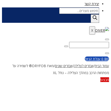
יצירת קשר
Products
search
X
Enter
Search
Search
Keyword
for:
Close
0
₪
0
עגלת קניות
עמוד הבית
/
אבזרים לצלילה
/
אבזרים שונים
/
מארז DRYFOB® לשמירה על
מפתחות הרכב במהלך הצלילה – גודל XL
מבצע!