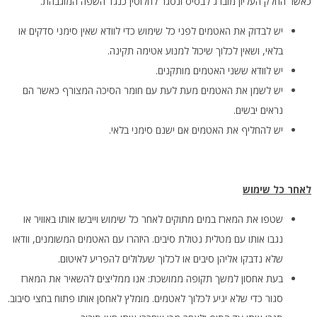
כאשר החלק העליון מוברג לבסיס ונסגר לחלוטין כנגד השפה המוגבהת.
יש לבדוק את האטמים לפני כל שימוש כדי לוודא שאין סימני סדקים או
בלאי, ושאין לכלוך שיכול למנוע אטימה תקינה.
יש לוודא ששני האטמים מותקנים.
יש לשמן את האטמים מעת לעת עם חומר הסיכה המצורף כאשר הם
נראים יבשים.
יש להחליף את האטמים אם ישנם סימני בלאי.
לאחר כל שימוש
שטפו את המארז במים מתוקים לאחר כל שימוש וייבשו אותו באוויר או
נגבו אותו עם מטלית נטולת סיבים. היזהרו עם האטמים המשומנים, וודאו
שלא נדבקו אליהן סיבים או לכלוך שעלולים להפריע לאיטום.
בעת אחסון למשך תקופה ממושכת: אנו ממליצים להשאיר את המארז
סגור כדי שלא יגיע לכלוך לאטמים. מומלץ לאחסן אותו פתוח בחצי סיבוב.