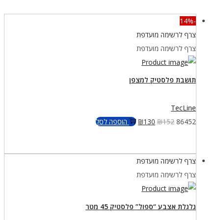
הצלילה
-14%
-
צרף לרשימה מועדפת
גודל
צרף לרשימה מועדפת
XL
תושבת פלסטיק למצפן
TecLine
המחיר
המחיר
86452
152
₪
130
₪
הוספה לסל
המקורי
הנוכחי
היה:
הוא:
צרף לרשימה מועדפת
₪130.
₪152.
צרף לרשימה מועדפת
גלגלת אצבע “ספול” פלסטיק 45 מטר