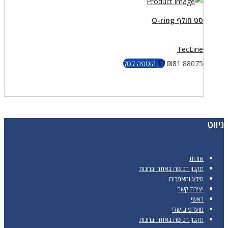
סט חולף O-ring
TecLine
88075
81
₪
הוספה לסל
ניווט
אודות
תקנון רכישה באתר ובחנות
מידע ומאמרים
יצירת קשר
ראשי
מועדפים שלי
תקנון רכישה באתר ובחנות