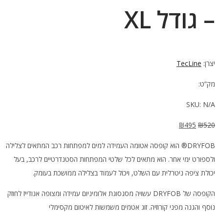
– גודל XL
יצרן:
TecLine
מק”ט:
SKU:
N/A
המחיר
המחיר
₪
495
₪
520
המקורי
הנוכחי
DRYFOB® הוא קופסה אטומה העמידה למים למפתחות רכב המתאים לצלילה
היה:
הוא:
ולספורט ימי אחר. הוא מתאים לכל שלטי המפתחות הסטנדרטיים לרכב, בעל
₪495.
₪520.
יכולת ציפה ניטרלית עם השלט, ויכול לעמוד בצלילה ממושכת בעומק.
הקופסה של DRYFOB עשויה מסגסוגת אלומיניום עמידה ומצופה אנודייז לחוזק
נוסף והגנה מפני קורוזיה. זוג אטמים משמשות לאיטום מקסימלי